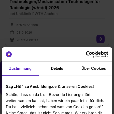
Technologen/Medizinischen Technologin für
Radiologie (w/m/d) 2026
bei
Uniklinik RWTH Aachen
52074 Aachen
01.10.2026
20 freie Plätze
Zustimmung
Details
Über Cookies
Du möchtest neue Stellen automatisch
zugeschickt bekommen?
Jetzt aktivieren
Sag „Hi!“ zu Ausbildung.de & unseren Cookies!
Schön, dass du da bist! Bevor du hier ungestört
weitermachen kannst, haben wir ein paar Infos für dich.
Du hast vielleicht schon mal was von Cookies gehört!?
Keine Sorge, das ist nicht Schlimmes. Wir erklären dir