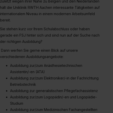
zuletzt wegen ihrer Nähe zu Belgien und den Niederlanden
S. 1 lit. a) DS-GVO). Die USA verfügen über kein
hält die Uniklinik RWTH Aachen interessante Tätigkeiten auf
angemessenes Datenschutzniveau (EuGH – Schrems
internationalem Niveau in einem modernen Arbeitsumfeld
II). Du kannst die von dir erteilte Einwilligung jederzeit mit
bereit.
Wirkung für die Zukunft ganz oder teilweise über unsere
Datenschutzerklärung unter dem Punkt „Datenschutz-
Sie stehen kurz vor Ihrem Schulabschluss oder haben
Einstellungen“ widerrufen. Weitere Informationen zu den
gerade ein FSJ hinter sich und sind nun auf der Suche nach
einzelnen Cookies findest du durch Klick auf „Details
der richtigen Ausbildung?
zeigen“. Weitere Informationen:
Datenschutzerklärung
,
Dann werfen Sie gerne einen Blick auf unsere
Impressum
.
verschiedenen Ausbildungsangebote:
Ausbildung zur/zum Anästhesietechnischen
Assistentin/-en (ATA)
Ausbildung zur/zum Elektroniker/-in der Fachrichtung
Betriebstechnik
Ausbildung zur generalistischen Pflegefachassistenz
Ausbildung zur/zum Logopädin/-en und Logopädie-
Studium
Ausbildung zur/zum Medizinischen Fachangestellten