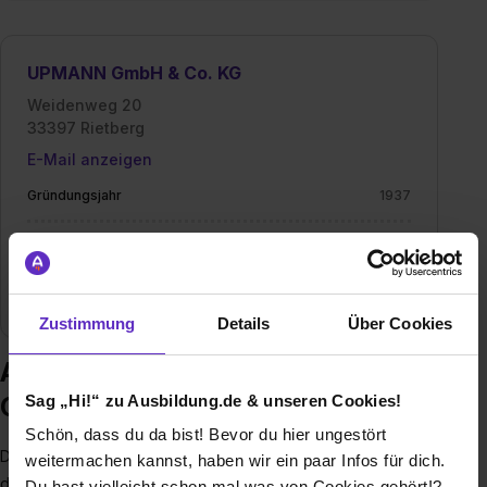
UPMANN GmbH & Co. KG
Weidenweg 20
33397 Rietberg
E-Mail anzeigen
Gründungsjahr
1937
Mitarbeiter
125
Branche
Handel / Gewerbe
Zustimmung
Details
Über Cookies
Ausbildung bei UPMANN GmbH &
Sag „Hi!“ zu Ausbildung.de & unseren Cookies!
Co. KG
Schön, dass du da bist! Bevor du hier ungestört
Die Upmann GmbH & Co. KG ist ein bekanntes Unternehmen,
weitermachen kannst, haben wir ein paar Infos für dich.
das sogenannte Revisionsklappen und Revisionstüren
Du hast vielleicht schon mal was von Cookies gehört!?