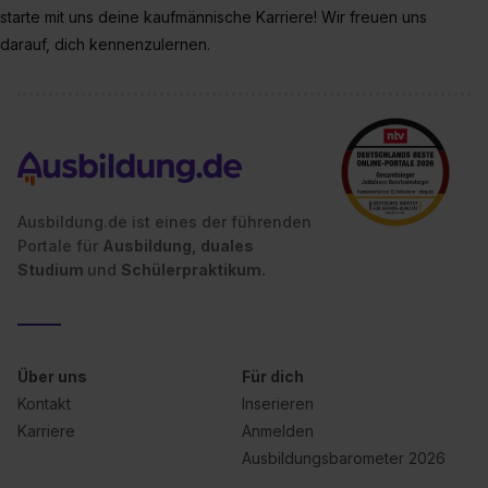
starte mit uns deine kaufmännische Karriere! Wir freuen uns
zur Übermittlung deiner Daten in die USA (Art. 49 Abs. 1
S. 1 lit. a) DS-GVO). Die USA verfügen über kein
darauf, dich kennenzulernen.
angemessenes Datenschutzniveau (EuGH – Schrems
II). Du kannst die von dir erteilte Einwilligung jederzeit mit
Wirkung für die Zukunft ganz oder teilweise über unsere
Datenschutzerklärung unter dem Punkt „Datenschutz-
Einstellungen“ widerrufen. Weitere Informationen zu den
einzelnen Cookies findest du durch Klick auf „Details
Ausbildung.de ist eines der führenden
zeigen“. Weitere Informationen:
Datenschutzerklärung
,
Portale für
Ausbildung, duales
Impressum
.
Studium
und
Schülerpraktikum.
Über uns
Für dich
Kontakt
Inserieren
Karriere
Anmelden
Ausbildungsbarometer 2026