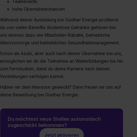
Teamevents
erforderliche personenbezogene Daten an Social Media
hohe Übernahmechancen
Dienste, ggfs. mit Sitz in den USA, übermittelt werden.
Während deiner Ausbildung bei Günther Energie profitierst
Eine Erlaubnis hierfür kannst du auch später noch im
du von vielen Benefits: Kostenlose Getränke gehören bei
Einzelfall bei dem jeweiligen Inhalt erteilen. Willst du nur
bestimmte Verwendungszwecke zulassen, triff deine
uns ebenso dazu wie Mitarbeiter-Rabatte, betriebliche
Auswahl über die Checkboxen und klick auf „Auswahl
Altersvorsorge und betriebliches Gesundheitsmanagement.
erlauben“. Die Einwilligung zur Platzierung von Cookies
Schon als Azubi, aber auch nach deiner Übernahme bei uns,
der Kategorien „Präferenzen“, „Statistiken“ und „Social
ermöglichen wir dir die Teilnahme an Weiterbildungen bis hin
Media und Marketing“ umfasst hierbei die Einwilligung
zum Fernstudium, damit du deine Karriere nach deinen
zur Übermittlung deiner Daten in die USA (Art. 49 Abs. 1
Vorstellungen verfolgen kannst.
S. 1 lit. a) DS-GVO). Die USA verfügen über kein
angemessenes Datenschutzniveau (EuGH – Schrems
Haben wir dein Interesse geweckt? Dann freuen wir uns auf
II). Du kannst die von dir erteilte Einwilligung jederzeit mit
deine Bewerbung bei Günther Energie.
Wirkung für die Zukunft ganz oder teilweise über unsere
Datenschutzerklärung unter dem Punkt „Datenschutz-
Einstellungen“ widerrufen. Weitere Informationen zu den
Du möchtest neue Stellen automatisch
einzelnen Cookies findest du durch Klick auf „Details
zugeschickt bekommen?
zeigen“. Weitere Informationen:
Datenschutzerklärung
,
Jetzt aktivieren