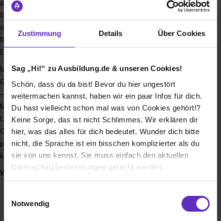
auch mit Strom aus regenerativen Quellen wie Wind und
Sonne und mit wärmenden Holzpellets. Außerdem vertreiben
wir Schmierstoffe, die unter anderem zur Verringerung von
Zustimmung
Details
Über Cookies
Reibung und Verschleiß in allen Arten von Maschinen zum
Einsatz kommen.
Sag „Hi!“ zu Ausbildung.de & unseren Cookies!
Mit dem, was wir tun, haben wir jahrzehntelange Erfahrung:
Günther Energie ist seit fast 100 Jahren erfolgreich am Markt
Schön, dass du da bist! Bevor du hier ungestört
– immer noch als unabhängiges Familienunternehmen.
weitermachen kannst, haben wir ein paar Infos für dich.
Mittlerweile sind wir 90 Mitarbeiterinnen und Mitarbeiter.
Du hast vielleicht schon mal was von Cookies gehört!?
Unser Hauptsitz ist in Bebra, eine Niederlassung in
Keine Sorge, das ist nicht Schlimmes. Wir erklären dir
Gotha/Schwabhausen. So können wir gewerbliche und
hier, was das alles für dich bedeutet. Wunder dich bitte
nicht, die Sprache ist ein bisschen komplizierter als du
private Kunden in Nordhessen und Thüringen versorgen. Du
sie von uns kennst. Sie muss einfach den aktuellen
könntest uns dabei unterstützen!
Datenschutzbestimmungen gerecht werden.
Wir suchen Auszubildende für folgende Berufe:
Kaufmann/-frau im Groß- und
Die Nutzung von Cookies auf Ausbildung.de
Einwilligungsauswahl
Außenhandelsmanagement Schwerpunkt Großhandel
Notwendig
Wir verwenden Cookies zur technischen Funktion
Kaufmann/-frau im E-Commerce