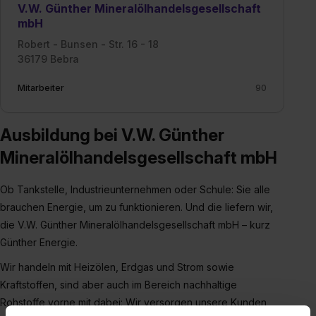
V.W. Günther Mineralölhandelsgesellschaft
mbH
Robert - Bunsen - Str. 16 - 18
36179 Bebra
Mitarbeiter
90
Ausbildung bei V.W. Günther
Mineralölhandelsgesellschaft mbH
Ob Tankstelle, Industrieunternehmen oder Schule: Sie alle
brauchen Energie, um zu funktionieren. Und die liefern wir,
die V.W. Günther Mineralölhandelsgesellschaft mbH – kurz
Günther Energie.
Wir handeln mit Heizölen, Erdgas und Strom sowie
Kraftstoffen, sind aber auch im Bereich nachhaltige
Rohstoffe vorne mit dabei: Wir versorgen unsere Kunden