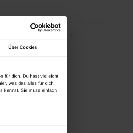
Über Cookies
dungen/Dualen Studiengänge
 für dich. Du hast vielleicht
 Bewerbungsprozess für eine
er, was das alles für dich
lle bei Ihnen aus?
uns kennst. Sie muss einfach
man sich für einen
atz bewerben?
r bei Benutzung der
bseite zu analysieren