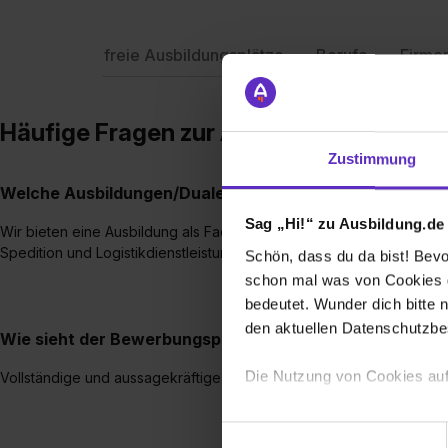
freie Ausbildungsplätze
Berufe
Firme
Häufige Fragen zur Ausbildung – Logic
Zustimmung
Welche Ausbildungen/Dualen Studiengänge bieten Sie 
Sag „Hi!“ zu Ausbildung.de
Wir bieten eine Ausbildung als Fachkraft für Lagerlogistik (m/w/d) 
Spedition und Logistikdienstleistung (m/w/d) an.
Schön, dass du da bist! Bevor
schon mal was von Cookies ge
bedeutet. Wunder dich bitte n
den aktuellen Datenschutzb
Wie sieht der Bewerbungsprozess für eine Ausbildungsst
Die Nutzung von Cookies auf
Vollständige und aussagekräftige Bewerbungen nehmen wir gerne 
Wir verwenden Cookies zur t
Einwilligungsauswahl
Webseite getroffenen Einstel