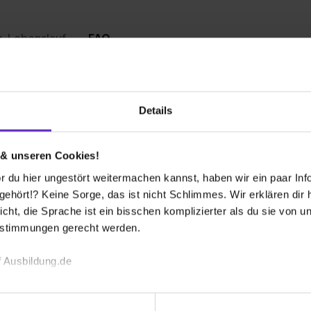
n-Lebenslauf
FAQ
all SCS GmbH
nach oben
Details
Welche Ausbil
an?
bieten Sie an?
 & unseren Cookies!
sowie eine Ausbildung als Kaufmann/-frau für
 du hier ungestört weitermachen kannst, haben wir ein paar Infos
Wie sieht der
hört!? Keine Sorge, das ist nicht Schlimmes. Wir erklären dir hi
Ausbildungsste
icht, die Sprache ist ein bisschen komplizierter als du sie von 
estimmungen gerecht werden.
elle bei Ihnen aus?
Bis wann muss 
 Ausbildung.de
online unter bewerbung.de@logicall.com an.
Ausbildungspl
echnischen Funktion unserer Webseite („Notwendig“), um von di
lungen zu speichern ( „Präferenzen“), die Zugriffe auf unsere We