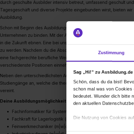
durch geschulte Ausbilder intensiv betreut, umfassend geschult und
Tagesgeschäft und diverse Projekte eingebunden wirst, bieten wir 
Ausbildung.
Schon mit Beginn des Ausbildungsverhältnisses sind wir darauf bedac
Unternehmen zu binden. Mit der Ausbildung bei Venjakob möchten w
in die Zukunft ebnen. Eine bei uns abgeschlossene Lehre bietet o
zu werden. Nachdem du die Abschlussprüfung erfolgreich absolviert h
Zustimmung
eine fachgerechte berufliche Weiterbildung. Selbstverständlich kan
verschiedenste Positionen einnehmen – denn gute Arbeit zahlt sich
Sag „Hi!“ zu Ausbildung.de
Neben den unterschiedlichsten Ausbildungsberufen, bieten wir als
Schön, dass du da bist! Bevor
Studiengänge an, welche die theoretischen Grundlagen an der Hoc
schon mal was von Cookies ge
vereint.
bedeutet. Wunder dich bitte n
Deine Ausbildungsmöglichkeiten:
den aktuellen Datenschutzb
Fachinformatiker für Systemintegration (m|w|d)
Die Nutzung von Cookies auf
Fachkraft für Lagerlogistik (m|w|d)
Feinwerkmechaniker (m|w|d)
Wir verwenden Cookies zur t
Industriekaufmann (m|w|d)