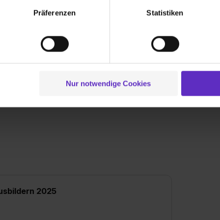
lungen zu speichern ( „Präferenzen“), die Zugriffe auf unsere We
Präferenzen
Statistiken
ionen zu deiner Verwendung unserer Website an unsere Partner f
und um Inhalte und Anzeigen zu personalisieren („Social Media 
tionen möglicherweise mit weiteren Daten zusammen, die du ihnen
g der Dienste gesammelt haben. Durch Klick auf den Button „C
hule Bielefeld:
 der Datenverarbeitung für alle genannten Verwendungszweck
ei der separaten Aktivierung von „Social Media und Marketing“ bi
Nur notwendige Cookies
 Setzen der Cookies externe Inhalte (z.B. Videos oder Posts) an
ne Daten an Social Media Dienste, ggfs. mit Sitz in den USA, üb
uch später noch im Einzelfall bei dem jeweiligen Inhalt erteilen. 
 triff deine Auswahl über die Checkboxen und klick auf „Auswa
 von Cookies der Kategorien „Präferenzen“, „Statistiken“ und „So
ung zur Übermittlung deiner Daten in die USA (Art. 49 Abs. 1 S. 
enes Datenschutzniveau (EuGH – Schrems II). Du kannst die von 
e Zukunft ganz oder teilweise über unsere Datenschutzerklärung 
widerrufen. Weitere Informationen zu den einzelnen Cookies find
usbildern 2025
formationen:
Datenschutzerklärung
,
Impressum
.