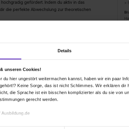
 hochgradig gefördert. Indem du aktiv in das
> 
dir die perfekte Abwechslung zur theoretischen
Br
Ha
ht, unsere Mitarbeiter langfristig an das
ir dir als Auszubildenden den Weg als Sprungbrett
ptimale Chancen, in eine Festanstellung übernommen
ast, erhältst du als Mitarbeiter stets Anspruch auf
Details
nst du auch innerhalb des Betriebs aufsteigen und
 bei uns aus!
 & unseren Cookies!
 Maschinenbauer auch selbstverständlich auch duale
 du hier ungestört weitermachen kannst, haben wir ein paar Infos
hschule mit der Praxis in unserem Unternehmen
hört!? Keine Sorge, das ist nicht Schlimmes. Wir erklären dir hi
icht, die Sprache ist ein bisschen komplizierter als du sie von 
estimmungen gerecht werden.
 Ausbildung.de
echnischen Funktion unserer Webseite („Notwendig“), um von di