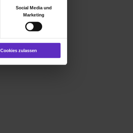
bseite zu analysieren
Social Media und
ür soziale Medien, Werbung
Marketing
und Marketing“). Unsere
 bereitgestellt hast oder die
ookies zulassen“ stimmst du
e (ausgenommen „Notwendig“)
st du auch damit
Cookies zulassen
gezeigt und hierfür
ermittelt werden. Eine
Willst du nur bestimmte
hl erlauben“. Die
cial Media und Marketing“
1 lit. a) DS-GVO). Die USA
dir erteilte Einwilligung
unter dem Punkt
est du durch Klick auf