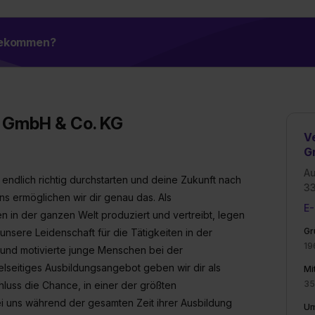
 bekommen?
u GmbH & Co. KG
V
G
Au
endlich richtig durchstarten und deine Zukunft nach
3
ns ermöglichen wir dir genau das. Als
E-
n in der ganzen Welt produziert und vertreibt, legen
Gr
unsere Leidenschaft für die Tätigkeiten in der
19
und motivierte junge Menschen bei der
elseitiges Ausbildungsangebot geben wir dir als
Mi
35
hluss die Chance, in einer der größten
i uns während der gesamten Zeit ihrer Ausbildung
Um