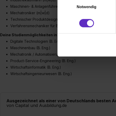
Einwilligungsauswahl
Webseite getroffenen Einstel
Maschinen- & Anlagenführer (m|w|d)
Notwendig
(„Statistiken“), um Informat
Mechatroniker (m|w|d)
und Analysen weiterzugeben 
Technischer Produktdesigner (m|w|d)
Partner führen diese Informa
Verfahrensmechaniker für Beschichtungstechnik (m|w|d)
sie im Rahmen deiner Nutzun
Deine Studienmöglichkeiten in Kooperation mit der Fachhochsc
dem Setzen der Cookies und
Digitale Technologien (B. Eng.)
zu. . In diesem Fall sowie b
Maschinenbau (B. Eng.)
einverstanden, dass dir nach
erforderliche personenbezoge
Mechatronik / Automatisierung (B. Eng.)
Erlaubnis hierfür kannst du a
Product-Service-Engineering (B. Eng.)
Verwendungszwecke zulassen,
Wirtschaftsinformatik (B. Eng.)
Einwilligung zur Platzierung
Wirtschaftsingenieurwesen (B. Eng.)
umfasst hierbei die Einwillig
verfügen über kein angemess
jederzeit mit Wirkung für di
„Datenschutz-Einstellungen“ 
Ausgezeichnet als einer von Deutschlands besten A
„Details zeigen“. Weitere In
von Capital und Ausbildung.de