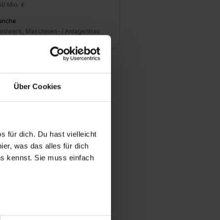
50 Mio. €
anche
ndwerk, Maschinen- / Anlagenbau
Über Cookies
 für dich. Du hast vielleicht
er, was das alles für dich
uns kennst. Sie muss einfach
r bei Benutzung der