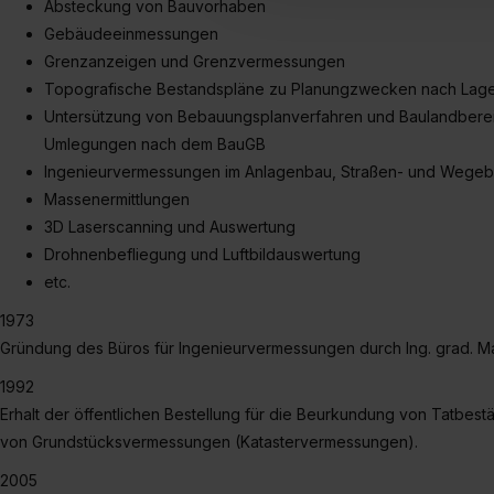
Absteckung von Bauvorhaben
umfasst hierbei die Einwillig
Gebäudeeinmessungen
verfügen über kein angemess
Grenzanzeigen und Grenzvermessungen
jederzeit mit Wirkung für di
Topografische Bestandspläne zu Planungzwecken nach Lag
„Datenschutz-Einstellungen“ 
Untersützung von Bebauungsplanverfahren und Baulandbereit
„Details zeigen“. Weitere In
Umlegungen nach dem BauGB
Ingenieurvermessungen im Anlagenbau, Straßen- und Wege
Massenermittlungen
3D Laserscanning und Auswertung
Drohnenbefliegung und Luftbildauswertung
etc.
1973
Gründung des Büros für Ingenieurvermessungen durch Ing. grad. M
1992
Erhalt der öffentlichen Bestellung für die Beurkundung von Tatbe
von Grundstücksvermessungen (Katastervermessungen).
2005