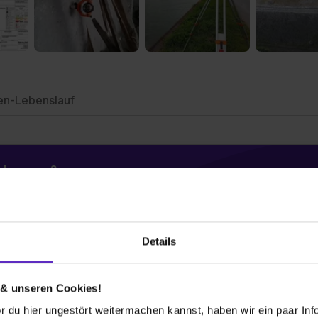
en-Lebenslauf
 bekommen?
Details
 & unseren Cookies!
Wusstest du schon, dass...
 du hier ungestört weitermachen kannst, haben wir ein paar Infos