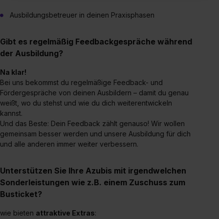
Inhalte (z.B. Videos oder Posts) angezeigt und hierfür
erforderliche personenbezogene Daten an Social Media
Ausbildungsbetreuer in deinen Praxisphasen
Dienste, ggfs. mit Sitz in den USA, übermittelt werden.
Eine Erlaubnis hierfür kannst du auch später noch im
Gibt es regelmäßig Feedbackgespräche während
Einzelfall bei dem jeweiligen Inhalt erteilen. Willst du nur
der Ausbildung?
bestimmte Verwendungszwecke zulassen, triff deine
Na klar!
Auswahl über die Checkboxen und klick auf „Auswahl
Bei uns bekommst du regelmäßige Feedback- und
erlauben“. Die Einwilligung zur Platzierung von Cookies
Fördergespräche von deinen Ausbildern – damit du genau
der Kategorien „Präferenzen“, „Statistiken“ und „Social
weißt, wo du stehst und wie du dich weiterentwickeln
Media und Marketing“ umfasst hierbei die Einwilligung
kannst.
zur Übermittlung deiner Daten in die USA (Art. 49 Abs. 1
Und das Beste: Dein Feedback zählt genauso! Wir wollen
S. 1 lit. a) DS-GVO). Die USA verfügen über kein
gemeinsam besser werden und unsere Ausbildung für dich
angemessenes Datenschutzniveau (EuGH – Schrems
und alle anderen immer weiter verbessern.
II). Du kannst die von dir erteilte Einwilligung jederzeit mit
Wirkung für die Zukunft ganz oder teilweise über unsere
Unterstützen Sie Ihre Azubis mit irgendwelchen
Datenschutzerklärung unter dem Punkt „Datenschutz-
Sonderleistungen wie z.B. einem Zuschuss zum
Einstellungen“ widerrufen. Weitere Informationen zu den
Busticket?
einzelnen Cookies findest du durch Klick auf „Details
wie bieten
attraktive Extras
:
zeigen“. Weitere Informationen:
Datenschutzerklärung
,