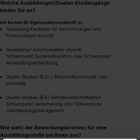
Welche Ausbildungen/Dualen Studiengänge
bieten Sie an?
wir bieten dir #genaudeinezukunft
als
Ausbildung Kaufmann für Versicherungen und
Finanzanlagen (m/w/d)
Ausbildung Fachinformatiker (m/w/d)
Schwerpunkt Systemintegration oder Schwerpunkt
Anwendungsentwicklung
Duales Studium (B.Sc.) Wirtschaftsinformatik oder
Informatik
Duales Studium (B.A.) Betriebswirtschaftslehre
Schwerpunkt Versicherung oder Schwerpunkt
Dienstleistungsmanagement
Wie sieht der Bewerbungsprozess für eine
Ausbildungsstelle bei Ihnen aus?