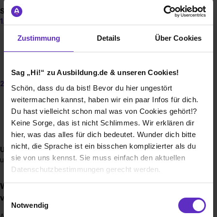
Starte jetzt deinen Weg zu uns – so einfach geht’s:
Kurzes Video-Kennenlernen
Nach deiner Bewerbung melden wir uns bei dir für ein
Zustimmung
Details
Über Cookies
erstes Videointerview. Keine Sorge – das dauert nur ca.
30 Minuten. Wir wollen einfach dich und deine Story
kennenlernen.
Sag „Hi!“ zu Ausbildung.de & unseren Cookies!
Persönliches Treffen in Teltow
Schön, dass du da bist! Bevor du hier ungestört
Wenn alles passt, laden wir dich zu uns ein. Vor Ort kannst
weitermachen kannst, haben wir ein paar Infos für dich.
du erste Kolleginnen und Kollegen kennenlernen, einen
Du hast vielleicht schon mal was von Cookies gehört!?
Blick hinter die Kulissen werfen und alle deine Fragen
Keine Sorge, das ist nicht Schlimmes. Wir erklären dir
stellen. So bekommst du ein echtes Gefühl dafür, wie es
hier, was das alles für dich bedeutet. Wunder dich bitte
ist, bei uns zu arbeiten.
nicht, die Sprache ist ein bisschen komplizierter als du
Unser Ziel:
Wir möchten dich kennenlernen – ganz
sie von uns kennst. Sie muss einfach den aktuellen
unkompliziert und ohne Stress. Zeig uns, wer du bist!
Datenschutzbestimmungen gerecht werden.
Wie werden Ausbildungsstellen bei Ihnen
Die Nutzung von Cookies auf Ausbildung.de
Einwilligungsauswahl
vergütet?
Notwendig
Wir verwenden Cookies zur technischen Funktion
Ausbildungsvergütung: