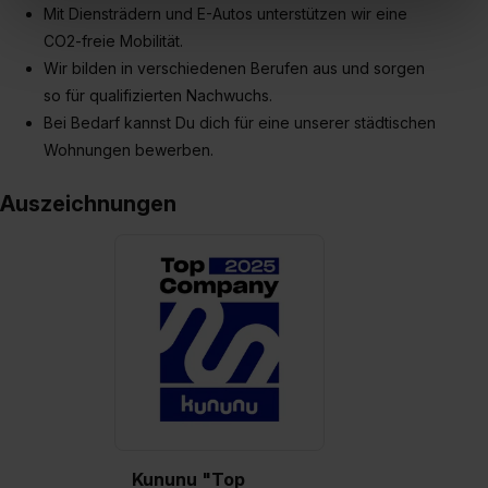
Mit Diensträdern und E-Autos unterstützen wir eine
In diesem Fall sowie bei der separaten Aktivierung von
CO2-freie Mobilität.
„Social Media und Marketing“ bist du auch damit
Wir bilden in verschiedenen Berufen aus und sorgen
einverstanden, dass dir nach Setzen der Cookies externe
Inhalte (z.B. Videos oder Posts) angezeigt und hierfür
so für qualifizierten Nachwuchs.
erforderliche personenbezogene Daten an Social Media
Bei Bedarf kannst Du dich für eine unserer städtischen
Dienste, ggfs. mit Sitz in den USA, übermittelt werden.
Wohnungen bewerben.
Eine Erlaubnis hierfür kannst du auch später noch im
Einzelfall bei dem jeweiligen Inhalt erteilen. Willst du nur
Auszeichnungen
bestimmte Verwendungszwecke zulassen, triff deine
Auswahl über die Checkboxen und klick auf „Auswahl
erlauben“. Die Einwilligung zur Platzierung von Cookies
der Kategorien „Präferenzen“, „Statistiken“ und „Social
Media und Marketing“ umfasst hierbei die Einwilligung
zur Übermittlung deiner Daten in die USA (Art. 49 Abs. 1
S. 1 lit. a) DS-GVO). Die USA verfügen über kein
angemessenes Datenschutzniveau (EuGH – Schrems
II). Du kannst die von dir erteilte Einwilligung jederzeit mit
Wirkung für die Zukunft ganz oder teilweise über unsere
Kununu "Top
Datenschutzerklärung unter dem Punkt „Datenschutz-