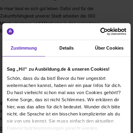
In Haar lässt es sich gut leben. Dafür und für die
Zukunftsfähigkeit unserer Stadt arbeiten die 360
Mitarbeiterinnen und Mitarbeiter in den vielseitigen
Bereichen unserer Stadtverwaltung:
Rathaus
Zustimmung
Details
Über Cookies
Bäder
Bauhof
Bücherei
Sag „Hi!“ zu Ausbildung.de & unseren Cookies!
Bürgerhaus
Schön, dass du da bist! Bevor du hier ungestört
Kindertagesstätten
weitermachen kannst, haben wir ein paar Infos für dich.
Sport- und Freizeitpark
Du hast vielleicht schon mal was von Cookies gehört!?
Wertstoffhof
Keine Sorge, das ist nicht Schlimmes. Wir erklären dir
Wir setzen uns für eine chancengerechte Arbeitswelt ein,
hier, was das alles für dich bedeutet. Wunder dich bitte
stehen für Vielfalt und Toleranz, für ein weltoffenes und
nicht, die Sprache ist ein bisschen komplizierter als du
soziales Miteinander.
sie von uns kennst. Sie muss einfach den aktuellen
Datenschutzbestimmungen gerecht werden.
Diese Vorteile hat es für Sie, wenn Sie sich für uns