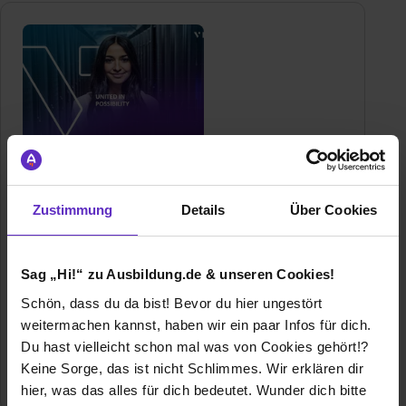
VIAVI Solutions GmbH
Arbachtalstraße 5
Zustimmung
Details
Über Cookies
72800 Eningen unter Achalm
07121861206
E-Mail anzeigen
Sag „Hi!“ zu Ausbildung.de & unseren Cookies!
Gründungsjahr
1923
Schön, dass du da bist! Bevor du hier ungestört
weitermachen kannst, haben wir ein paar Infos für dich.
Mitarbeiter
Weltweit 3500 / Deutschland ca. 230
Du hast vielleicht schon mal was von Cookies gehört!?
Keine Sorge, das ist nicht Schlimmes. Wir erklären dir
Umsatz
über 1 Milliarde Euro
hier, was das alles für dich bedeutet. Wunder dich bitte