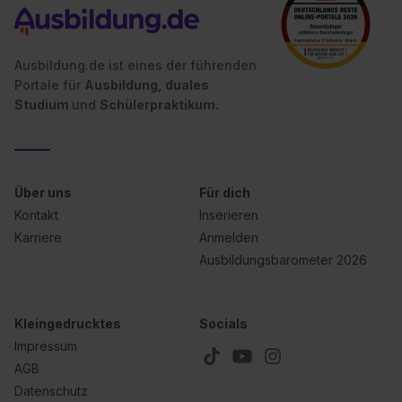
II). Du kannst die von dir erteilte Einwilligung jederzeit mit
Wirkung für die Zukunft ganz oder teilweise über unsere
Datenschutzerklärung unter dem Punkt „Datenschutz-
Ausbildung.de ist eines der führenden
Einstellungen“ widerrufen. Weitere Informationen zu den
Portale für
Ausbildung, duales
Studium
und
Schülerpraktikum.
einzelnen Cookies findest du durch Klick auf „Details
zeigen“. Weitere Informationen:
Datenschutzerklärung
,
Impressum
.
Über uns
Für dich
Kontakt
Inserieren
Karriere
Anmelden
Ausbildungsbarometer 2026
Kleingedrucktes
Socials
Impressum
AGB
Datenschutz