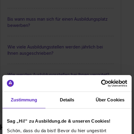
Bis wann muss man sich für einen Ausbildungsplatz
bewerben?
Wie viele Ausbildungsstellen werden jährlich bei
Ihnen ausgeschrieben?
Wie werden Ausbildungsstellen bei Ihnen vergütet?
Gibt es regelmäßig Feedbackgespräche während
Zustimmung
Details
Über Cookies
der Ausbildung?
Sag „Hi!“ zu Ausbildung.de & unseren Cookies!
Häufige Fragen zur Ausbildung –
Schön, dass du da bist! Bevor du hier ungestört