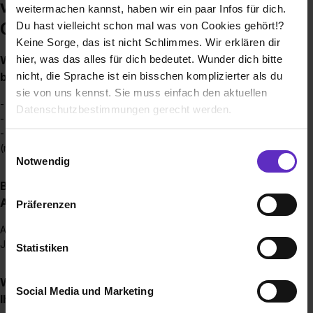
vision tools rental and distributions
weitermachen kannst, haben wir ein paar Infos für dich.
GmbH
Du hast vielleicht schon mal was von Cookies gehört!?
Keine Sorge, das ist nicht Schlimmes. Wir erklären dir
hier, was das alles für dich bedeutet. Wunder dich bitte
Welche Ausbildungen/Dualen Studiengänge
nicht, die Sprache ist ein bisschen komplizierter als du
bieten Sie an?
sie von uns kennst. Sie muss einfach den aktuellen
- Fachlagerist (m/w/d)
Datenschutzbestimmungen gerecht werden.
- Fachkraft für Veranstaltungstechnik (m/w/d)
- Kaufmann für Groß- und Außenhandelsmanagement
Die Nutzung von Cookies auf Ausbildung.de
Einwilligungsauswahl
(m/w/d)
Notwendig
Wir verwenden Cookies zur technischen Funktion
Bis wann muss man sich für einen
unserer Webseite („Notwendig“), um von dir bei
Ausbildungsplatz bewerben?
Präferenzen
Benutzung der Webseite getroffenen Einstellungen zu
speichern ( „Präferenzen“), die Zugriffe auf unsere
Am Besten natürlich so früh wie möglich, spätestens bis Ende
Webseite zu analysieren („Statistiken“), um
Juli.
Statistiken
Informationen zu deiner Verwendung unserer Website an
unsere Partner für soziale Medien, Werbung und
Wie viele Ausbildungsstellen werden jährlich bei
Social Media und Marketing
Analysen weiterzugeben und um Inhalte und Anzeigen zu
Ihnen ausgeschrieben?
personalisieren („Social Media und Marketing“). Unsere