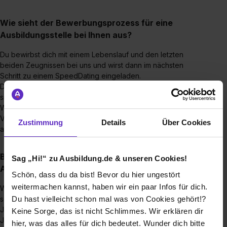
Wie sieht der Bewerbungsprozess für eine
Ausbildungsstelle bei Ihnen aus?
Du bewirbst dich mit einem Lebenslauf und den letzten
beiden Zeugnissen bei uns und wirst dann im nächsten
Schritt zu einem SpeedDating eingeladen.
Dazu bedarf es keiner besonderen Vorbereitung, es geht
sich einfach darum sich kurz persönlich kennenzulernen.
Wenn das auf beiden Seiten passt, folgt in der Regel ein
Vorstellungsgespräch mit einem Interview und manchmal
Zustimmung
Details
Über Cookies
auch noch ein Onlinetest.
Bis wann muss man sich für einen
Sag „Hi!“ zu Ausbildung.de & unseren Cookies!
Ausbildungsplatz bewerben?
Schön, dass du da bist! Bevor du hier ungestört
weitermachen kannst, haben wir ein paar Infos für dich.
Wenn du am 1.8. eine Ausbildung starten möchtest, dann
Du hast vielleicht schon mal was von Cookies gehört!?
sollte deine Bewerbung spätestens im Juni des gleichen
Jahres bei uns sein. Dazu muss ich sagen, dass wir in jedem
Keine Sorge, das ist nicht Schlimmes. Wir erklären dir
Jahr eine bestimmte Anzahl an Plätzen vergeben können
hier, was das alles für dich bedeutet. Wunder dich bitte