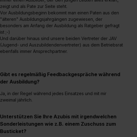
angemessenes Datenschutzniveau (EuGH – Schrems
zeigt und als Pate zur Seite steht.
II). Du kannst die von dir erteilte Einwilligung jederzeit mit
Vor Ausbildungsbeginn bekommt man einen Paten aus den
Wirkung für die Zukunft ganz oder teilweise über unsere
"älteren" Ausbildungsjahrgängen zugewiesen, der
Datenschutzerklärung unter dem Punkt „Datenschutz-
besonders am Anfang der Ausbildung als Ratgeber gefragt
Einstellungen“ widerrufen. Weitere Informationen zu den
ist ;-)
Und darüber hinaus sind unsere beiden Vertreter der JAV
einzelnen Cookies findest du durch Klick auf „Details
(Jugend- und Auszubildendenvertreter) aus dem Betriebsrat
zeigen“. Weitere Informationen:
Datenschutzerklärung
,
ebenfalls immer Ansprechpartner.
Impressum
.
Gibt es regelmäßig Feedbackgespräche während
der Ausbildung?
Ja, in der Regel während jedes Einsatzes und mit mir
zweimal jährlich.
Unterstützen Sie Ihre Azubis mit irgendwelchen
Sonderleistungen wie z.B. einem Zuschuss zum
Busticket?