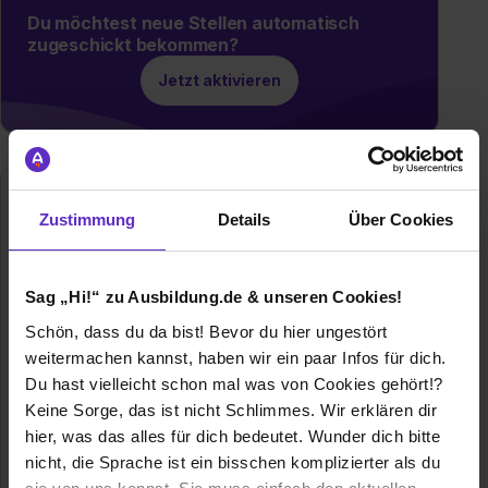
Du möchtest neue Stellen automatisch
zugeschickt bekommen?
Jetzt aktivieren
Vollack Gruppe GmbH & Co. KG
Zustimmung
Details
Über Cookies
Am Heegwald 26
76227 Karlsruhe
07214768420
Sag „Hi!“ zu Ausbildung.de & unseren Cookies!
E-Mail anzeigen
Schön, dass du da bist! Bevor du hier ungestört
weitermachen kannst, haben wir ein paar Infos für dich.
Gründungsjahr
1988
Du hast vielleicht schon mal was von Cookies gehört!?
Keine Sorge, das ist nicht Schlimmes. Wir erklären dir
Mitarbeiter
300
hier, was das alles für dich bedeutet. Wunder dich bitte
nicht, die Sprache ist ein bisschen komplizierter als du
Branche
Baugewerbe / Architektur