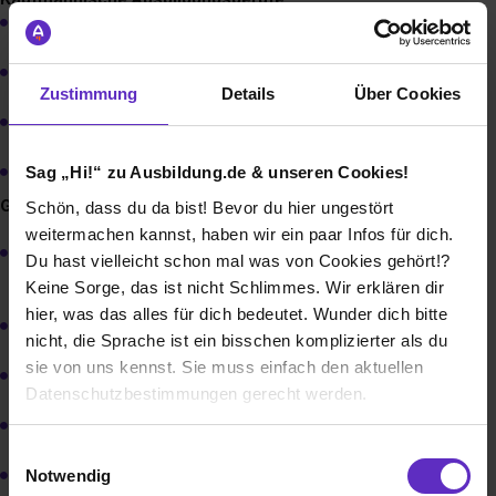
Immobilienkaufmann/ -frau
Kaufleute für Büromanagement (m/w)
Zustimmung
Details
Über Cookies
Kaufleute für Dialogmarketing (m/w)
Personaldienstleistungskaufleute (m/w)
Sag „Hi!“ zu Ausbildung.de & unseren Cookies!
Gewerbliche Ausbildungsberufe
Schön, dass du da bist! Bevor du hier ungestört
weitermachen kannst, haben wir ein paar Infos für dich.
Anlagenmechaniker/ -in für Sanitär-, Heizung- und
Du hast vielleicht schon mal was von Cookies gehört!?
Klimatechnik (m/w)
Keine Sorge, das ist nicht Schlimmes. Wir erklären dir
hier, was das alles für dich bedeutet. Wunder dich bitte
Dachdecker (m/w)
nicht, die Sprache ist ein bisschen komplizierter als du
sie von uns kennst. Sie muss einfach den aktuellen
Elektroniker/ -in für Energie- und Gebäudetechnik (m/w)
Datenschutzbestimmungen gerecht werden.
Fiesenleger (m/w)
Die Nutzung von Cookies auf Ausbildung.de
Einwilligungsauswahl
Gärtner/ -in für Garten- und Landschaftsbau (m/w)
Notwendig