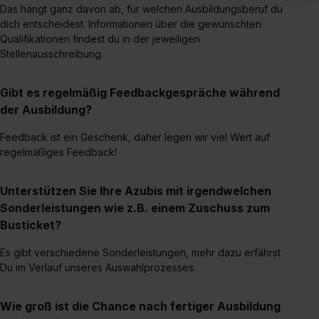
Inhalte (z.B. Videos oder Posts) angezeigt und hierfür
Das hängt ganz davon ab, für welchen Ausbildungsberuf du
dich entscheidest. Informationen über die gewünschten
erforderliche personenbezogene Daten an Social Media
Qualifikationen findest du in der jeweiligen
Dienste, ggfs. mit Sitz in den USA, übermittelt werden.
Stellenausschreibung.
Eine Erlaubnis hierfür kannst du auch später noch im
Einzelfall bei dem jeweiligen Inhalt erteilen. Willst du nur
Gibt es regelmäßig Feedbackgespräche während
bestimmte Verwendungszwecke zulassen, triff deine
der Ausbildung?
Auswahl über die Checkboxen und klick auf „Auswahl
erlauben“. Die Einwilligung zur Platzierung von Cookies
Feedback ist ein Geschenk, daher legen wir viel Wert auf
der Kategorien „Präferenzen“, „Statistiken“ und „Social
regelmäßiges Feedback!
Media und Marketing“ umfasst hierbei die Einwilligung
zur Übermittlung deiner Daten in die USA (Art. 49 Abs. 1
Unterstützen Sie Ihre Azubis mit irgendwelchen
S. 1 lit. a) DS-GVO). Die USA verfügen über kein
Sonderleistungen wie z.B. einem Zuschuss zum
angemessenes Datenschutzniveau (EuGH – Schrems
Busticket?
II). Du kannst die von dir erteilte Einwilligung jederzeit mit
Wirkung für die Zukunft ganz oder teilweise über unsere
Es gibt verschiedene Sonderleistungen, mehr dazu erfährst
Datenschutzerklärung unter dem Punkt „Datenschutz-
Du im Verlauf unseres Auswahlprozesses.
Einstellungen“ widerrufen. Weitere Informationen zu den
einzelnen Cookies findest du durch Klick auf „Details
Wie groß ist die Chance nach fertiger Ausbildung
zeigen“. Weitere Informationen:
Datenschutzerklärung
,