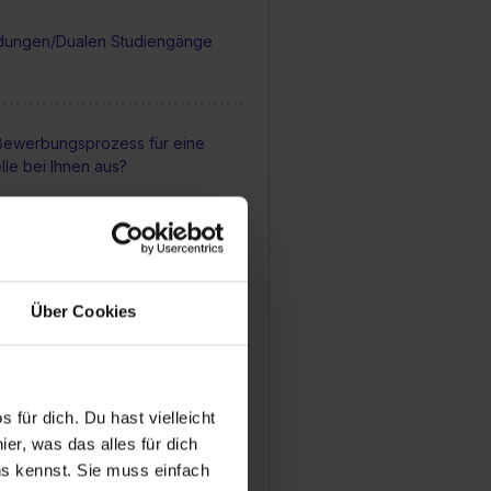
dungen/Dualen Studiengänge
 Bewerbungsprozess für eine
lle bei Ihnen aus?
man sich für einen
atz bewerben?
Über Cookies
 Betreuung während einer
Ihrem Betrieb aus?
 für dich. Du hast vielleicht
er, was das alles für dich
mäßig Feedbackgespräche
uns kennst. Sie muss einfach
usbildung?