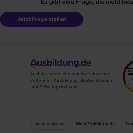
Es gibt eine Frage, die nicht b
jederzeit mit Wirkung für di
„Datenschutz-Einstellungen“ 
„Details zeigen“. Weitere In
Jetzt Frage stellen
Ausbildung.de ist eines der führenden
Portale für
Ausbildung, duales Studium
und
Schülerpraktikum.
MeinPraktikum.de
Tra
Ausbildung.de