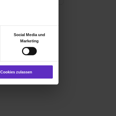
r bei Benutzung der
bseite zu analysieren
Social Media und
ür soziale Medien, Werbung
Marketing
und Marketing“). Unsere
 bereitgestellt hast oder die
ookies zulassen“ stimmst du
e (ausgenommen „Notwendig“)
st du auch damit
Cookies zulassen
gezeigt und hierfür
ermittelt werden. Eine
Willst du nur bestimmte
hl erlauben“. Die
cial Media und Marketing“
1 lit. a) DS-GVO). Die USA
dir erteilte Einwilligung