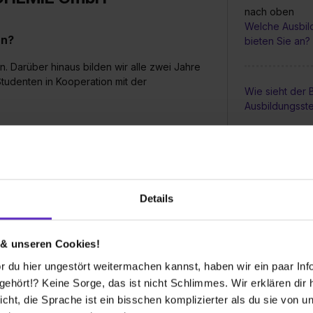
nach oben
Welche Ausbil
an?
bieten Sie an?
n. Darüber hinaus bilden wir alle zwei Jahre
Studenten in Kooperation mit der
Wie sieht der
Ausbildungsste
elle bei Ihnen aus?
Bis wann muss 
Ausbildungspl
s und entscheiden anhand unserer
ns und laden im besten Fall zum
Details
Wie sieht die
h dann, ob weitere Bewerbungsrunden
Ausbildung in 
 & unseren Cookies!
 du hier ungestört weitermachen kannst, haben wir ein paar Infos
hört!? Keine Sorge, das ist nicht Schlimmes. Wir erklären dir hi
Gibt es regel
icht, die Sprache ist ein bisschen komplizierter als du sie von 
während der A
werben?