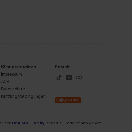
unter dem Punkt
est du durch Klick auf
Kleingedrucktes
Socials
Impressum
AGB
Datenschutz
Nutzungsbedingungen
eil der
EMBRACE Family
ist und zu Bertelsmann gehört.