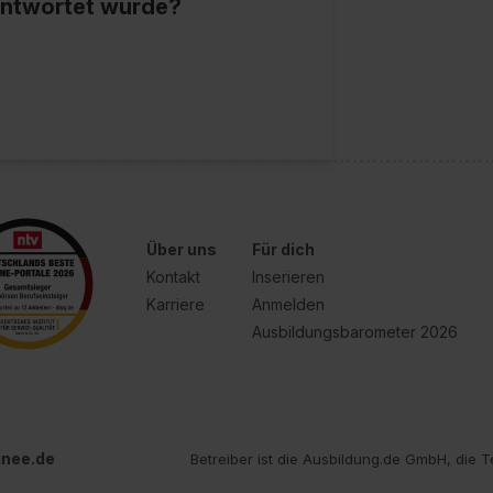
eantwortet wurde?
e Zukunft ganz oder teilweise über unsere Datenschutzerklärung 
widerrufen. Weitere Informationen zu den einzelnen Cookies find
formationen:
Datenschutzerklärung
,
Impressum
.
Über uns
Für dich
Kontakt
Inserieren
Karriere
Anmelden
Ausbildungsbarometer 2026
inee.de
Betreiber ist die Ausbildung.de GmbH, die T