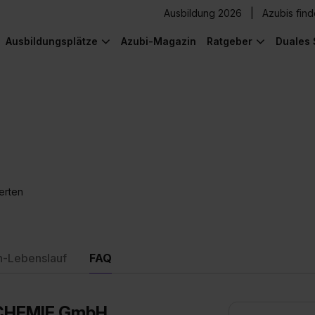
Ausbildung 2026
Azubis fin
Ausbildungsplätze
Azubi-Magazin
Ratgeber
Duales 
H
erten
n-Lebenslauf
FAQ
SCHEMIE GmbH