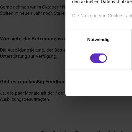
den aktuellen Datenschutzb
Gerne nehmen wir im Oktober / November des Vorjahres entgegen. F
Sollten im neuen Jahr noch Stellen frei sein, erhalten wir natürlic
Die Nutzung von Cookies auf
Wir verwenden Cookies zur t
Einwilligungsauswahl
Webseite getroffenen Einstel
Wie sieht die Betreuung während einer Ausbildung in Ih
Notwendig
(„Statistiken“), um Informat
Die Ausbildungsleitung, der Betriebsrat und natürlich auch andere 
und Analysen weiterzugeben 
Unterstützung zur Verfügung.
Partner führen diese Informa
sie im Rahmen deiner Nutzun
dem Setzen der Cookies und
zu. . In diesem Fall sowie b
Gibt es regelmäßig Feedbackgespräche während der Au
einverstanden, dass dir nach
Ja, alle paar Monate mit der / dem zuständigen Ausbilder:in, sowie 
erforderliche personenbezoge
Ausbildungsbeauftragten.
Erlaubnis hierfür kannst du a
Verwendungszwecke zulassen,
Einwilligung zur Platzierung
umfasst hierbei die Einwillig
verfügen über kein angemess