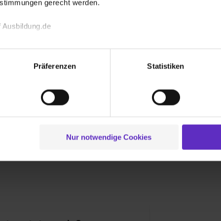
estimmungen gerecht werden.
rüher ist natürlich auch möglich.
h auch dann gerne Bewerbungen!
 Ausbildung.de
echnischen Funktion unserer Webseite („Notwendig“), um von di
lungen zu speichern ( „Präferenzen“), die Zugriffe auf unsere We
rem Betrieb aus?
Präferenzen
Statistiken
ionen zu deiner Verwendung unserer Website an unsere Partner f
Auszubildende stehen jederzeit für Fragen und
und um Inhalte und Anzeigen zu personalisieren („Social Media 
tionen möglicherweise mit weiteren Daten zusammen, die du ihnen
g der Dienste gesammelt haben. Durch Klick auf den Button „C
 der Datenverarbeitung für alle genannten Verwendungszweck
ei der separaten Aktivierung von „Social Media und Marketing“ bi
sbildung?
Nur notwendige Cookies
 Setzen der Cookies externe Inhalte (z.B. Videos oder Posts) an
nach jeder Abteilung mit der / dem
ne Daten an Social Media Dienste, ggfs. mit Sitz in den USA, üb
uch später noch im Einzelfall bei dem jeweiligen Inhalt erteilen. 
 triff deine Auswahl über die Checkboxen und klick auf „Auswa
 von Cookies der Kategorien „Präferenzen“, „Statistiken“ und „So
ung zur Übermittlung deiner Daten in die USA (Art. 49 Abs. 1 S. 
enes Datenschutzniveau (EuGH – Schrems II). Du kannst die von 