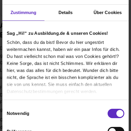
Finanzdienstleistung, Finanzen
Zustimmung
Details
Über Cookies
Ausbildung bei VR Bank eG
Sag „Hi!“ zu Ausbildung.de & unseren Cookies!
Bergisch Gladbach-Leverkusen
Schön, dass du da bist! Bevor du hier ungestört
Die VR Bank eG Bergisch Gladbach-Leverkusen eine der
weitermachen kannst, haben wir ein paar Infos für dich.
größten Genossenschaftsbanken in der Region. Unser
Du hast vielleicht schon mal was von Cookies gehört!?
Geschäftsgebiet erstreckt sich von Langenfeld und
Keine Sorge, das ist nicht Schlimmes. Wir erklären dir
Leichlingen im Norden über die Städte Bergisch Gladbach
hier, was das alles für dich bedeutet. Wunder dich bitte
und Leverkusen bis nach Rösrath und Overath im Süden.
nicht, die Sprache ist ein bisschen komplizierter als du
sie von uns kennst. Sie muss einfach den aktuellen
Für unsere Mitglieder und Kunden sind wir Morgenmacher.
Datenschutzbestimmungen gerecht werden.
Denn wir sorgen täglich dafür, dass unsere Privat- und
Firmenkunden in Geld- und Finanzangelegenheiten einen
Die Nutzung von Cookies auf Ausbildung.de
Einwilligungsauswahl
guten Partner an ihrer Seite haben.
Notwendig
Wir verwenden Cookies zur technischen Funktion
Gemeinsam machen wir aus Ideen Zukunft und sind fest
unserer Webseite („Notwendig“), um von dir bei
davon überzeugt, auch in einer sich immer schneller