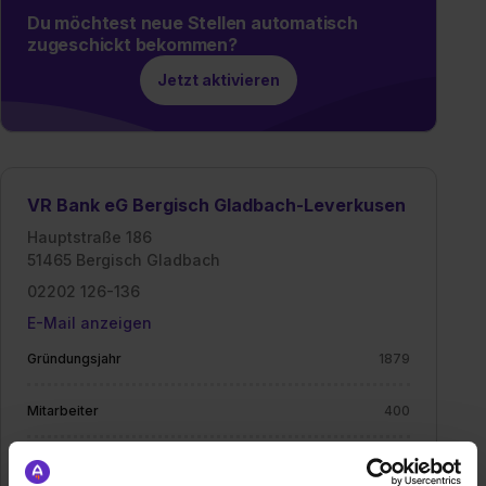
Du möchtest neue Stellen automatisch
zugeschickt bekommen?
Jetzt aktivieren
VR Bank eG Bergisch Gladbach-Leverkusen
Hauptstraße 186
51465 Bergisch Gladbach
02202 126-136
E-Mail anzeigen
Gründungsjahr
1879
Mitarbeiter
400
Branche
Bank / Finanzen, Beratung, Immobilien / Facility
Management, IT / EDV, Informatik, Vertrieb,