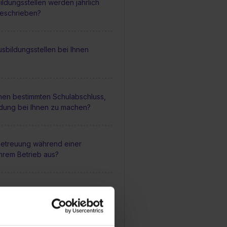
ildungsstellen werden jährlich
geschrieben?
sbildungsstellen bei Ihnen
inen bestimmten Schulabschluss,
ldung bei Ihnen zu machen?
 Betreuung während einer
Ihrem Betrieb aus?
mäßig Feedbackgespräche
usbildung?