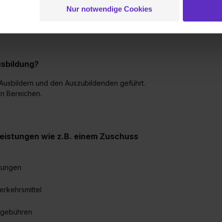
ei der separaten Aktivierung von „Social Media und Marketing“ bi
Nur notwendige Cookies
r ebenfalls häufig vor Ort um Fragen zu
 Setzen der Cookies externe Inhalte (z.B. Videos oder Posts) an
ne Daten an Social Media Dienste, ggfs. mit Sitz in den USA, üb
uch später noch im Einzelfall bei dem jeweiligen Inhalt erteilen. 
 triff deine Auswahl über die Checkboxen und klick auf „Auswa
sbildung?
 von Cookies der Kategorien „Präferenzen“, „Statistiken“ und „So
ung zur Übermittlung deiner Daten in die USA (Art. 49 Abs. 1 S. 
Ausbildern und den Auszubildenden geführt.
enes Datenschutzniveau (EuGH – Schrems II). Du kannst die von 
en Bereichen.
e Zukunft ganz oder teilweise über unsere Datenschutzerklärung 
widerrufen. Weitere Informationen zu den einzelnen Cookies find
formationen:
Datenschutzerklärung
,
Impressum
.
leistungen wie z.B. einem Zuschuss
stungen
erkehrsmittel
ergebühren