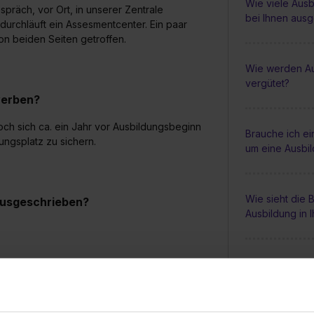
Wie viele Ausb
räch, vor Ort, in unserer Zentrale
bei Ihnen aus
durchläuft ein Assesmentcenter. Ein paar
n beiden Seiten getroffen.
Wie werden Au
vergütet?
werben?
och sich ca. ein Jahr vor Ausbildungsbeginn
Brauche ich e
ngsplatz zu sichern.
um eine Ausbi
Wie sieht die
 ausgeschrieben?
Ausbildung in 
Gibt es regel
während der A