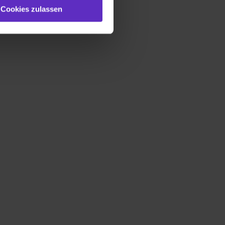
st du auch damit
Cookies zulassen
gezeigt und hierfür
ermittelt werden. Eine
Willst du nur bestimmte
hl erlauben“. Die
cial Media und Marketing“
1 lit. a) DS-GVO). Die USA
dir erteilte Einwilligung
unter dem Punkt
est du durch Klick auf