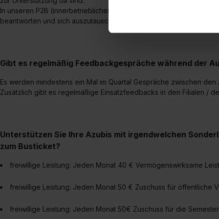
zur Unterstützung da sind.
zu. . In diesem Fall sowie b
In unseren P2B (innerbetrieblicher Unterricht) sind unsere Ausbilde
einverstanden, dass dir nach
beantworten und sich auszutauschen.
erforderliche personenbezoge
Erlaubnis hierfür kannst du a
Verwendungszwecke zulassen,
Gibt es regelmäßig Feedbackgespräche während der Au
Einwilligung zur Platzierung
umfasst hierbei die Einwillig
Es werden mindestens ein Mal im Quartal Gespräche zwischen den 
verfügen über kein angemess
Zusätzlich gibt es regelmäßige Einsatzfeedbacks in den Filialen / d
jederzeit mit Wirkung für di
„Datenschutz-Einstellungen“ 
„Details zeigen“. Weitere In
Unterstützen Sie Ihre Azubis mit irgendwelchen Sonder
zum Busticket?
freiwillige Leistung: Jeden Monat 40 € Vermögenswirksame Lei
freiwillige Leistung: Jeden Monat 50 € Zuschuss für öffentliche V
freiwillige Leistung: Jeden Monat 50€ Zuschuss für die Semest