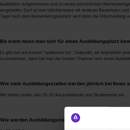
Ausbildern aufgenommen und zu einem persönlichen Kennenlerngesp
eingeladen. Dort ist man üblicherweise mit anderen Bewerbern und 
Tage nach dem Kennenlerngespräch wird dann die Entscheidung vo
Bis wann muss man sich für einen Ausbildungsplatz be
Es gibt bei uns keinen "spätesten bis" Zeitpunkt, wir empfehlen jed
zu bewerben, dann hat man die besten Chancen sich einen Ausbildu
Wie viele Ausbildungsstellen werden jährlich bei Ihnen
Wir stellen jedes Jahr 25-30 Auszubildende und Studierende ein.
Wie werden Ausbildungsstellen bei Ihnen vergütet?