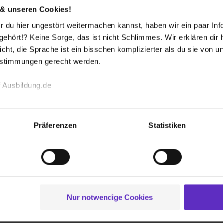
Wie sieht die
agerlogistik.
 & unseren Cookies!
Ausbildung in 
 du hier ungestört weitermachen kannst, haben wir ein paar Infos
hört!? Keine Sorge, das ist nicht Schlimmes. Wir erklären dir hi
Gibt es regel
icht, die Sprache ist ein bisschen komplizierter als du sie von 
elle bei Ihnen aus?
während der A
estimmungen gerecht werden.
Bewerbungsunterlagen (Motivationsschreiben,
 an ausbildung@kohlhammer.de oder direkt
 Ausbildung.de
Unterstützen S
Sonderleistun
echnischen Funktion unserer Webseite („Notwendig“), um von di
Busticket?
lungen zu speichern ( „Präferenzen“), die Zugriffe auf unsere We
Präferenzen
Statistiken
ionen zu deiner Verwendung unserer Website an unsere Partner f
und um Inhalte und Anzeigen zu personalisieren („Social Media 
Wie groß sind 
he von 1.025 €. Diese erhöht sich jährlich um
tionen möglicherweise mit weiteren Daten zusammen, die du ihnen
Ausbildung be
g der Dienste gesammelt haben. Durch Klick auf den Button „C
 der Datenverarbeitung für alle genannten Verwendungszweck
ei der separaten Aktivierung von „Social Media und Marketing“ bi
Nur notwendige Cookies
 Setzen der Cookies externe Inhalte (z.B. Videos oder Posts) an
rem Betrieb aus?
ne Daten an Social Media Dienste, ggfs. mit Sitz in den USA, üb