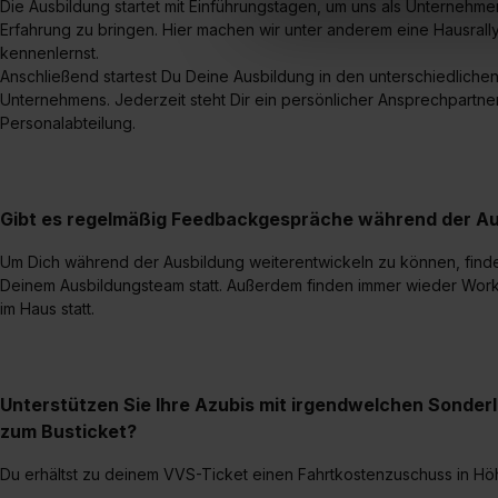
Die Ausbildung startet mit Einführungstagen, um uns als Unternehm
Erlaubnis hierfür kannst du a
Erfahrung zu bringen. Hier machen wir unter anderem eine Hausrall
Verwendungszwecke zulassen,
kennenlernst.
Einwilligung zur Platzierung
Anschließend startest Du Deine Ausbildung in den unterschiedlich
umfasst hierbei die Einwillig
Unternehmens. Jederzeit steht Dir ein persönlicher Ansprechpartne
verfügen über kein angemess
Personalabteilung.
jederzeit mit Wirkung für di
„Datenschutz-Einstellungen“ 
„Details zeigen“. Weitere In
Gibt es regelmäßig Feedbackgespräche während der Au
Um Dich während der Ausbildung weiterentwickeln zu können, fin
Deinem Ausbildungsteam statt. Außerdem finden immer wieder Work
im Haus statt.
Unterstützen Sie Ihre Azubis mit irgendwelchen Sonder
zum Busticket?
Du erhältst zu deinem VVS-Ticket einen Fahrtkostenzuschuss in Hö