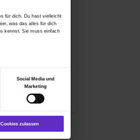
 Betreuung während einer
Ihrem Betrieb aus?
 für dich. Du hast vielleicht
er, was das alles für dich
mäßig Feedbackgespräche
uns kennst. Sie muss einfach
usbildung?
ie Ihre Azubis mit irgendwelchen
gen wie z.B. einem Zuschuss zum
r bei Benutzung der
bseite zu analysieren
Social Media und
ür soziale Medien, Werbung
Marketing
und Marketing“). Unsere
die Chancen nach fertiger
 bereitgestellt hast oder die
i Ihnen übernommen zu werden?
ookies zulassen“ stimmst du
e (ausgenommen „Notwendig“)
st du auch damit
Cookies zulassen
gezeigt und hierfür
ermittelt werden. Eine