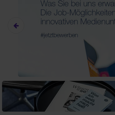
Das hier ist ein Platzhalter für
frei.
Ja, ich erlaube die ext
Ich bin damit einverstanden, dass
an Drittplattformen übermittelt werd