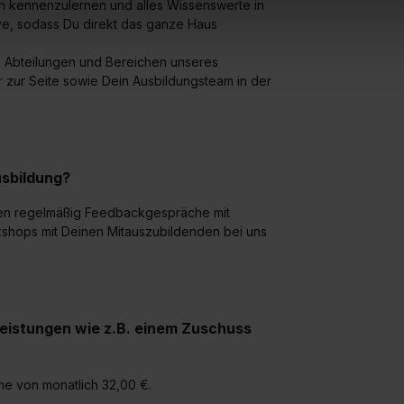
en kennenzulernen und alles Wissenswerte in
uch später noch im Einzelfall bei dem jeweiligen Inhalt erteilen. 
ye, sodass Du direkt das ganze Haus
 triff deine Auswahl über die Checkboxen und klick auf „Auswa
 von Cookies der Kategorien „Präferenzen“, „Statistiken“ und „So
en Abteilungen und Bereichen unseres
ung zur Übermittlung deiner Daten in die USA (Art. 49 Abs. 1 S. 
r zur Seite sowie Dein Ausbildungsteam in der
enes Datenschutzniveau (EuGH – Schrems II). Du kannst die von 
e Zukunft ganz oder teilweise über unsere Datenschutzerklärung 
widerrufen. Weitere Informationen zu den einzelnen Cookies find
formationen:
Datenschutzerklärung
,
Impressum
.
sbildung?
den regelmäßig Feedbackgespräche mit
shops mit Deinen Mitauszubildenden bei uns
leistungen wie z.B. einem Zuschuss
he von monatlich 32,00 €.