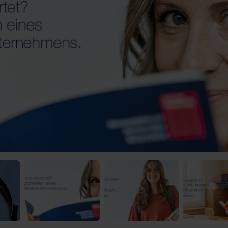
 Video-Content von YouTube. Neugierig? Dann schalte die Inhalte jetzt
ernen Inhalte von YouTube.
 mir die externen Inhalte angezeigt werden. Personenbezogene Daten könne
en. Mehr Infos gibt es in der
Datenschutzerklärung
.