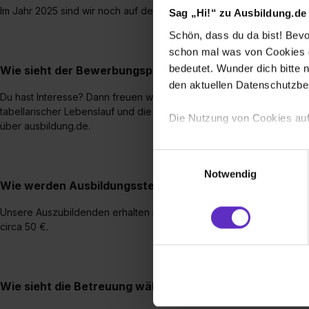
Im Jahr 2025 sind wir noch auf der Suche nach einer Fachkraft für L
Sag „Hi!“ zu Ausbildung.de
Schön, dass du da bist! Bevor
schon mal was von Cookies ge
bedeutet. Wunder dich bitte n
Wie sieht der Bewerbungsprozess für eine Ausbildungsst
den aktuellen Datenschutzb
Du hast Interesse? Dann freuen wir uns über Deine vollständigen 
tabellarischer Lebenslauf und die letzten beiden Schulzeugnisse)
Die Nutzung von Cookies auf
über ausbildung.de.
Wir verwenden Cookies zur t
Einwilligungsauswahl
Webseite getroffenen Einstel
Notwendig
(„Statistiken“), um Informat
Wie werden Ausbildungsstellen bei Ihnen vergütet?
und Analysen weiterzugeben 
Unsere Auszubildenden erhalten im ersten Jahr eine Vergütung in Hö
Partner führen diese Informa
circa 50 €.
sie im Rahmen deiner Nutzun
dem Setzen der Cookies und
zu. . In diesem Fall sowie b
einverstanden, dass dir nach
Wie sieht die Betreuung während einer Ausbildung in Ih
erforderliche personenbezoge