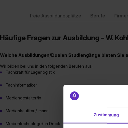
freie Ausbildungsplätze
Berufe
Firme
Häufige Fragen zur Ausbildung – W. K
Welche Ausbildungen/Dualen Studiengänge bieten Sie 
Wir bilden bei uns in den folgenden Berufen aus:
Fachkraft für Lagerlogistik
Fachinformatiker
Mediengestalter/in
Medienkauffrau/-mann
Zustimmung
Medientechnologe/-in Druck