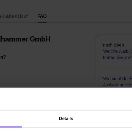
n-Lebenslauf
FAQ
ohlhammer GmbH
nach oben
Welche Ausbil
an?
bieten Sie an?
Wie sieht der
Ausbildungsste
Wie werden Au
vergütet?
Details