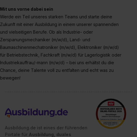
Datenschutzerklärung unter dem Punkt „Datenschutz-
Mit uns vorne dabei sein
Einstellungen“ widerrufen. Weitere Informationen zu den
Werde ein Teil unseres starken Teams und starte deine
einzelnen Cookies findest du durch Klick auf „Details
Zukunft mit einer Ausbildung in einem unserer spannenden
zeigen“. Weitere Informationen:
Datenschutzerklärung
,
und vielseitigen Berufe. Ob als Industrie- oder
Impressum
.
Zerspanungsmechaniker (m/w/d), Land- und
Baumaschinenmechatroniker (m/w/d), Elektroniker (m/w/d)
für Betriebstechnik, Fachkraft (m/w/d) für Lagerlogistik oder
Industriekauffrau/-mann (m/w/d) – bei uns erhältst du die
Chance, deine Talente voll zu entfalten und echt was zu
bewegen!
Ausbildung.de ist eines der führenden
Portale für
Ausbildung, duales