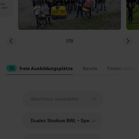
rden.
n. Mehr
1
/19
10
freie Ausbildungsplätze
Berufe
Firmen-Leben
Duales Studium BWL – Spedition, Transport und Logistik