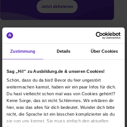
Jetzt aktivieren
Zustimmung
Details
Über Cookies
Sag „Hi!“ zu Ausbildung.de & unseren Cookies!
Wacker Neuson Group
Schön, dass du da bist! Bevor du hier ungestört
weitermachen kannst, haben wir ein paar Infos für dich.
Preußenstraße 41
Du hast vielleicht schon mal was von Cookies gehört!?
80809 München
Keine Sorge, das ist nicht Schlimmes. Wir erklären dir
E-Mail anzeigen
hier, was das alles für dich bedeutet. Wunder dich bitte
Gründungsjahr
1848
nicht, die Sprache ist ein bisschen komplizierter als du
sie von uns kennst. Sie muss einfach den aktuellen
Mitarbeiter
rund 5.800 weltweit