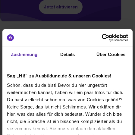
Jetzt aktivieren
Zustimmung
Details
Über Cookies
Sag „Hi!“ zu Ausbildung.de & unseren Cookies!
Wacker Neuson Group
Schön, dass du da bist! Bevor du hier ungestört
weitermachen kannst, haben wir ein paar Infos für dich.
Preußenstraße 41
Du hast vielleicht schon mal was von Cookies gehört!?
80809 München
Keine Sorge, das ist nicht Schlimmes. Wir erklären dir
E-Mail anzeigen
hier, was das alles für dich bedeutet. Wunder dich bitte
Gründungsjahr
1848
nicht, die Sprache ist ein bisschen komplizierter als du
sie von uns kennst. Sie muss einfach den aktuellen
Mitarbeiter
rund 5.800 weltweit