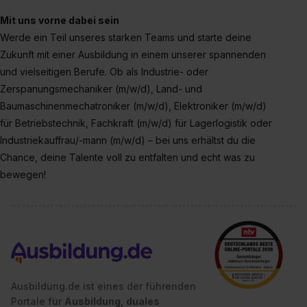
Datenschutzerklärung unter dem Punkt „Datenschutz-
Mit uns vorne dabei sein
Einstellungen“ widerrufen. Weitere Informationen zu den
Werde ein Teil unseres starken Teams und starte deine
einzelnen Cookies findest du durch Klick auf „Details
Zukunft mit einer Ausbildung in einem unserer spannenden
zeigen“. Weitere Informationen:
Datenschutzerklärung
,
und vielseitigen Berufe. Ob als Industrie- oder
Impressum
.
Zerspanungsmechaniker (m/w/d), Land- und
Baumaschinenmechatroniker (m/w/d), Elektroniker (m/w/d)
für Betriebstechnik, Fachkraft (m/w/d) für Lagerlogistik oder
Industriekauffrau/-mann (m/w/d) – bei uns erhältst du die
Chance, deine Talente voll zu entfalten und echt was zu
bewegen!
Ausbildung.de ist eines der führenden
Portale für
Ausbildung, duales