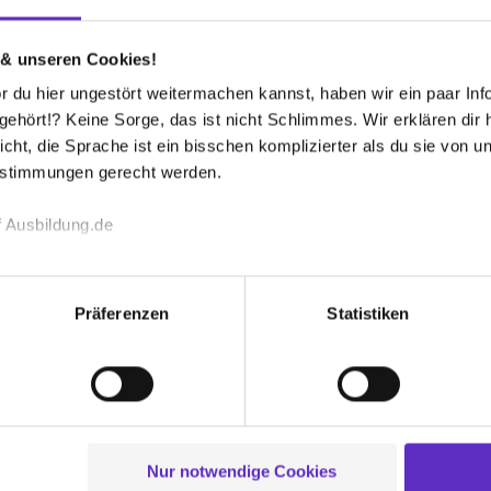
Wie viele Ausb
bei Ihnen aus
 & unseren Cookies!
werben?
 du hier ungestört weitermachen kannst, haben wir ein paar Infos
Wie werden Au
hört!? Keine Sorge, das ist nicht Schlimmes. Wir erklären dir hi
en die Stellen, wenn wir alle
vergütet?
icht, die Sprache ist ein bisschen komplizierter als du sie von 
estimmungen gerecht werden.
Brauche ich e
 Ausbildung.de
und Fähigkeite
 ausgeschrieben?
zu machen?
echnischen Funktion unserer Webseite („Notwendig“), um von di
lungen zu speichern ( „Präferenzen“), die Zugriffe auf unsere We
Präferenzen
Statistiken
ionen zu deiner Verwendung unserer Website an unsere Partner f
Wie sieht die
und um Inhalte und Anzeigen zu personalisieren („Social Media 
Ausbildung in 
tionen möglicherweise mit weiteren Daten zusammen, die du ihnen
g der Dienste gesammelt haben. Durch Klick auf den Button „C
€ im ersten Ausbildungsjahr die bis auf rund
 der Datenverarbeitung für alle genannten Verwendungszweck
Gibt es regel
 Weinachten eine 13. Monatsvergütung.
während der A
ei der separaten Aktivierung von „Social Media und Marketing“ bi
Nur notwendige Cookies
 Setzen der Cookies externe Inhalte (z.B. Videos oder Posts) an