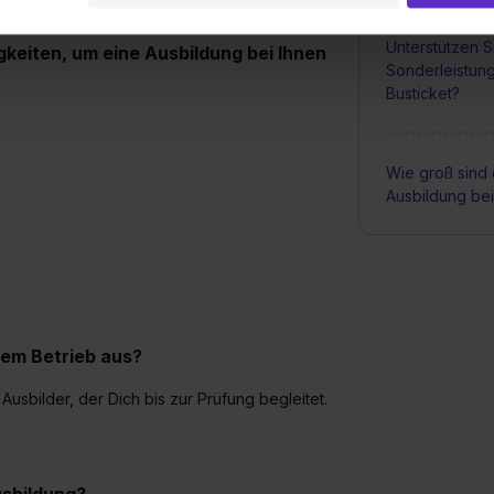
ne Daten an Social Media Dienste, ggfs. mit Sitz in den USA, üb
Unterstützen S
uch später noch im Einzelfall bei dem jeweiligen Inhalt erteilen. 
keiten, um eine Ausbildung bei Ihnen
Sonderleistun
 triff deine Auswahl über die Checkboxen und klick auf „Auswa
Busticket?
 von Cookies der Kategorien „Präferenzen“, „Statistiken“ und „So
ung zur Übermittlung deiner Daten in die USA (Art. 49 Abs. 1 S. 
enes Datenschutzniveau (EuGH – Schrems II). Du kannst die von 
Wie groß sind 
e Zukunft ganz oder teilweise über unsere Datenschutzerklärung 
Ausbildung be
widerrufen. Weitere Informationen zu den einzelnen Cookies find
formationen:
Datenschutzerklärung
,
Impressum
.
rem Betrieb aus?
usbilder, der Dich bis zur Prüfung begleitet.