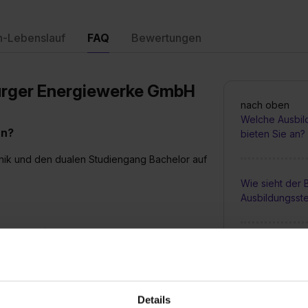
n-Lebenslauf
FAQ
Bewertungen
urger Energiewerke GmbH
nach oben
Welche Ausbil
an?
bieten Sie an?
chnik und den dualen Studiengang Bachelor auf
Wie sieht der
Ausbildungsste
elle bei Ihnen aus?
Bis wann muss 
ng bekommst Du einen Link für den Test per
Ausbildungspl
 Bewerbung mit einem Motivationsschreiben,
llständigen. Wir melden uns dann um ein
Details
st Du einen Ausbildungsvertrag.