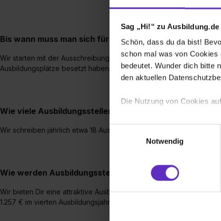
Sag „Hi!“ zu Ausbildung.de
Bis wann muss man sich für einen Ausbildungsplatz be
Schön, dass du da bist! Bevor
schon mal was von Cookies ge
Wir starten mit der Ausschreibung gut ein Jahr im voraus und schließ
bedeutet. Wunder dich bitte n
Ausbildungsplätze besetzt haben.
den aktuellen Datenschutzb
Die Nutzung von Cookies auf
Wie viele Ausbildungsstellen werden jährlich bei Ihnen
Wir verwenden Cookies zur t
Einwilligungsauswahl
Wir schreiben jährlich etwa 18 Ausbildungsstellen aus.
Webseite getroffenen Einstel
Notwendig
(„Statistiken“), um Informat
und Analysen weiterzugeben 
Wie werden Ausbildungsstellen bei Ihnen vergütet?
Partner führen diese Informa
sie im Rahmen deiner Nutzun
Wir bieten Dir eine attraktive Ausbildungsvergütung von rund 1.047 
dem Setzen der Cookies und
1.257 € im vierten Ausbildungsjahr steigt. Zudem bekommt jeder zu
zu. . In diesem Fall sowie b
einverstanden, dass dir nach