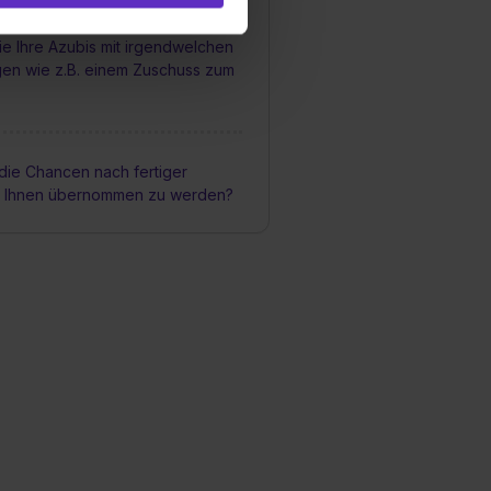
ermittelt werden. Eine
ie Ihre Azubis mit irgendwelchen
Willst du nur bestimmte
gen wie z.B. einem Zuschuss zum
hl erlauben“. Die
cial Media und Marketing“
1 lit. a) DS-GVO). Die USA
dir erteilte Einwilligung
die Chancen nach fertiger
unter dem Punkt
i Ihnen übernommen zu werden?
est du durch Klick auf