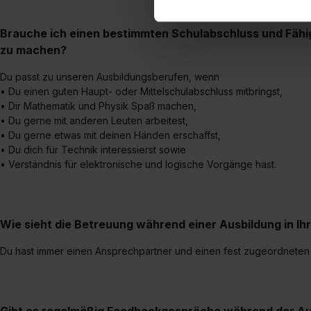
erforderliche personenbezoge
Erlaubnis hierfür kannst du a
Brauche ich einen bestimmten Schulabschluss und Fähig
Verwendungszwecke zulassen,
zu machen?
Einwilligung zur Platzierung
Du passt zu unseren Ausbildungsberufen, wenn
umfasst hierbei die Einwillig
• Du einen guten Haupt- oder Mittelschulabschluss mitbringst,
verfügen über kein angemess
• Dir Mathematik und Physik Spaß machen,
jederzeit mit Wirkung für di
• Du gerne mit anderen Leuten arbeitest,
„Datenschutz-Einstellungen“ 
• Du gerne etwas mit deinen Händen erschaffst,
„Details zeigen“. Weitere In
• Du dich für Technik interessierst sowie
• Verständnis für elektronische und logische Vorgänge hast.
Wie sieht die Betreuung während einer Ausbildung in Ih
Du hast immer einen Ansprechpartner und einen fest zugeordneten A