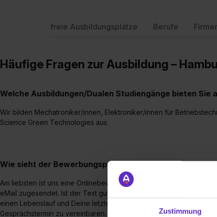
freie Ausbildungsplätze
Berufe
Firme
Häufige Fragen zur Ausbildung – Hamb
Welche Ausbildungen/Dualen Studiengänge bieten Sie 
Wir bilden Mechatroniker/innen, Elektroniker/innen für Betriebste
Science Green Technologies aus.
Wie sieht der Bewerbungsprozess für eine Ausbildungsst
Am liebsten ist uns eine Onlinebewerbung. Nach kurzer Registrieru
eMail zugesendet. Ist der Test gut gelaufen, bitten wir Dich Deine
einen Lebenslauf und Deine letzten zwei Schulzeugnissen zu vervo
Zustimmung
Gesprächstermin zu vereinbaren. Wenn wir uns einig werden, erhält