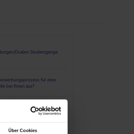
dungen/Dualen Studiengänge
 Bewerbungsprozess für eine
lle bei Ihnen aus?
man sich für einen
atz bewerben?
Über Cookies