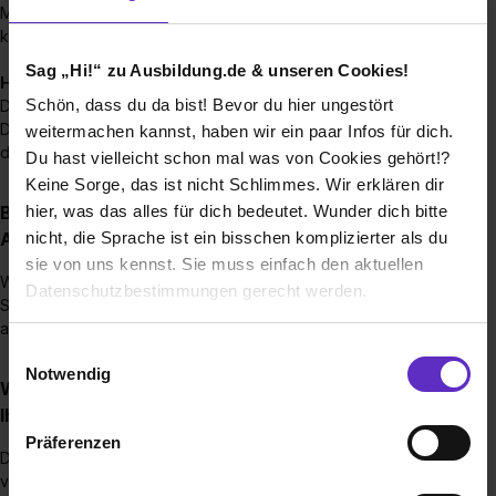
Möglichkeit Deinen zukünftigen Job und das Team
kennenzulernen sowie Fragen zu stellen.
Sag „Hi!“ zu Ausbildung.de & unseren Cookies!
Herzlichen Glückwunsch
Schön, dass du da bist! Bevor du hier ungestört
Du hast uns am Probetag überzeugt? Dann erhältst Du
Deinen Arbeitsvertrag und startest mit der Einarbeitung in
weitermachen kannst, haben wir ein paar Infos für dich.
den Job, der Dich hoffentlich genauso erfüllt, wie uns.
Du hast vielleicht schon mal was von Cookies gehört!?
Keine Sorge, das ist nicht Schlimmes. Wir erklären dir
Bis wann muss man sich für einen
hier, was das alles für dich bedeutet. Wunder dich bitte
Ausbildungsplatz bewerben?
nicht, die Sprache ist ein bisschen komplizierter als du
sie von uns kennst. Sie muss einfach den aktuellen
Wir haben keine festen Bewerbungsfristen.
Datenschutzbestimmungen gerecht werden.
So lange die Stellenanzeige noch auf unserer Homepage
aktiv ist, kannst Du Dich gerne bei uns bewerben.
Die Nutzung von Cookies auf Ausbildung.de
Einwilligungsauswahl
Notwendig
Wie viele Ausbildungsstellen werden jährlich bei
Wir verwenden Cookies zur technischen Funktion
Ihnen ausgeschrieben?
unserer Webseite („Notwendig“), um von dir bei
Präferenzen
Benutzung der Webseite getroffenen Einstellungen zu
Die Anzahl der jährlich ausgeschriebenen Ausbildungsstellen
speichern ( „Präferenzen“), die Zugriffe auf unsere
variiert. Wir möchten nur so viele Ausbildungsplätze