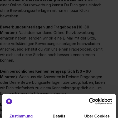
einer Online-Kurzbewerbung kannst Du Dich ganz einfach
ohne Bewerbungsunterlagen mit nur ein paar Klicks
bewerben.
Bewerbungsunterlagen und Fragebogen (10-30
Minuten)
: Nachdem wir deine Online-Kurzbewerbung
erhalten haben, senden wir dir eine E-Mail mit der Bitte,
deine vollständigen Bewerbungsunterlagen hochzuladen.
Anschließend erhältst du von uns einen Fragebogen, damit
wir dich und deine Stärken noch besser kennenlernen
können.
Dein
persönliches
Kennenlerngespräch (
30 – 60
Minuten)
: Wenn uns die Antworten in Deinem Fragebogen
oder Deine Bewerbungsunterlagen überzeugt haben, laden
wir Dich telefonisch zu einem Kennenlerngespräch ein, um
Dich auch persönlich kennenzulernen.
Lerne das Team kennen (
1 Tag)
: Sollten wir in dem
Kennenlerngespräch das Gefühl haben, Du passt zu uns,
laden wir Dich zu einem Probetag ein. Dort hast Du die
Zustimmung
Details
Über Cookies