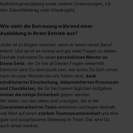
Ausbildungsvergütung sowie weitere Zuwendungen, z.B.
Einzelfall bei dem jeweiligen Inhalt erteilen. Willst du nur
den Zukunftsbetrag oder Urlaubsgeld.
bestimmte Verwendungszwecke zulassen, triff deine
Auswahl über die Checkboxen und klick auf „Auswahl
Wie sieht die Betreuung während einer
erlauben“. Die Einwilligung zur Platzierung von Cookies
Ausbildung in Ihrem Betrieb aus?
der Kategorien „Präferenzen“, „Statistiken“ und „Social
Media und Marketing“ umfasst hierbei die Einwilligung
Jeder ist zu Beginn unsicher, wenn er einen neuen Beruf
zur Übermittlung deiner Daten in die USA (Art. 49 Abs. 1
erlernt. Und da ist es normal und gut viele Fragen zu stellen.
S. 1 lit. a) DS-GVO). Die USA verfügen über kein
Deshalb bekommst Du einen
persönlichen Mentor an
angemessenes Datenschutzniveau (EuGH – Schrems
Deine Seite,
der Dir bei all Deinen Fragen weiterhilft.
II). Du kannst die von dir erteilte Einwilligung jederzeit mit
Dennoch wirst Du überrascht sein, wie sicher Du Dich schon
Wirkung für die Zukunft ganz oder teilweise über unsere
nach ein paar Wochen bei uns fühlen wirst,
dank
strukturierter Einarbeitung, dokumentierten Prozessen
Datenschutzerklärung unter dem Punkt „Datenschutz-
und Checklisten,
die Dir bei Deinen täglichen Aufgaben
Einstellungen“ widerrufen. Weitere Informationen zu den
immer die nötige Sicherheit
geben werden.
einzelnen Cookies findest du durch Klick auf „Details
Wir leben von den Ideen und Lösungen, die in der
zeigen“. Weitere Informationen:
Datenschutzerklärung
,
Zusammenarbeit im Team
entstehen und legen deshalb
Impressum
.
viel Wert auf einen
starken Teamzusammenhalt
und eine
gute und ausgelassene Stimmung im Team. Das wirst Du
auch direkt merken.