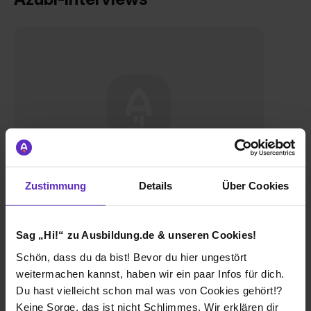
Etienne
Zustimmung
Details
Über Cookies
Kaufmann/-frau für Groß- und
Außenhandelsmanagement
Sag „Hi!“ zu Ausbildung.de & unseren Cookies!
Interview lesen
Schön, dass du da bist! Bevor du hier ungestört
weitermachen kannst, haben wir ein paar Infos für dich.
Du hast vielleicht schon mal was von Cookies gehört!?
Keine Sorge, das ist nicht Schlimmes. Wir erklären dir