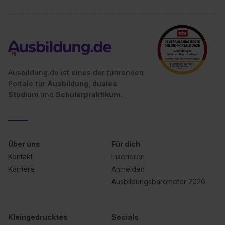
S. 1 lit. a) DS-GVO). Die USA verfügen über kein
angemessenes Datenschutzniveau (EuGH – Schrems
II). Du kannst die von dir erteilte Einwilligung jederzeit mit
Wirkung für die Zukunft ganz oder teilweise über unsere
Datenschutzerklärung unter dem Punkt „Datenschutz-
Einstellungen“ widerrufen. Weitere Informationen zu den
Ausbildung.de ist eines der führenden
einzelnen Cookies findest du durch Klick auf „Details
Portale für
Ausbildung, duales
zeigen“. Weitere Informationen:
Datenschutzerklärung
,
Studium
und
Schülerpraktikum.
Impressum
.
Über uns
Für dich
Kontakt
Inserieren
Karriere
Anmelden
Ausbildungsbarometer 2026
Kleingedrucktes
Socials