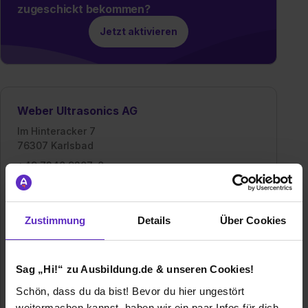
zugeschickt bekommen?
Jetzt aktivieren
Weber Ultrasonics AG
Im Hinteracker 7
76307 Karlsbad
+49 7248 9207-0
E-Mail anzeigen
Gründungsjahr
1998
Zustimmung
Details
Über Cookies
Mitarbeiter
120
Sag „Hi!“ zu Ausbildung.de & unseren Cookies!
Branche
Elektro/Elektronik, Maschinen- / Anlagenbau,
Industrietechnik
Schön, dass du da bist! Bevor du hier ungestört
weitermachen kannst, haben wir ein paar Infos für dich.