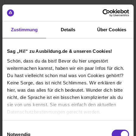
Weiterempfehlungsrate
100 %
Zustimmung
Details
Über Cookies
Gesamtbewertung
Aufgaben & Lernerfolg
Sag „Hi!“ zu Ausbildung.de & unseren Cookies!
Spaßfaktor & Atmosphäre
Schön, dass du da bist! Bevor du hier ungestört
weitermachen kannst, haben wir ein paar Infos für dich.
Du hast vielleicht schon mal was von Cookies gehört!?
Bewerte jetzt deine Ausbildung
Keine Sorge, das ist nicht Schlimmes. Wir erklären dir
hier, was das alles für dich bedeutet. Wunder dich bitte
nicht, die Sprache ist ein bisschen komplizierter als du
sie von uns kennst. Sie muss einfach den aktuellen
Datenschutzbestimmungen gerecht werden.
Ich würde diese Firma
Die Nutzung von Cookies auf Ausbildung.de
weiterempfehlen!
Einwilligungsauswahl
Notwendig