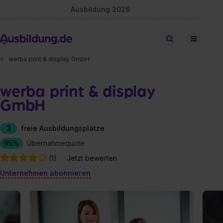
Ausbildung 2026
Stellen finden
werba print & display GmbH
werba print & display
GmbH
3
freie Ausbildungsplätze
95%
Übernahmequote
(1)
Jetzt bewerten
Unternehmen abonnieren