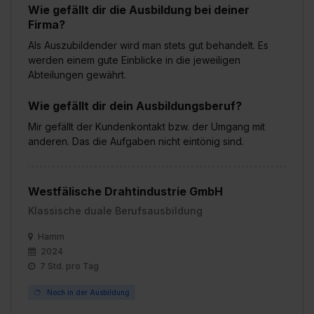
erforderliche personenbezogene Daten an Social Media
Wie gefällt dir die Ausbildung bei deiner
Firma?
Dienste, ggfs. mit Sitz in den USA, übermittelt werden.
Eine Erlaubnis hierfür kannst du auch später noch im
Als Auszubildender wird man stets gut behandelt. Es
Einzelfall bei dem jeweiligen Inhalt erteilen. Willst du nur
werden einem gute Einblicke in die jeweiligen
Abteilungen gewährt.
bestimmte Verwendungszwecke zulassen, triff deine
Auswahl über die Checkboxen und klick auf „Auswahl
Wie gefällt dir dein Ausbildungsberuf?
erlauben“. Die Einwilligung zur Platzierung von Cookies
der Kategorien „Präferenzen“, „Statistiken“ und „Social
Mir gefällt der Kundenkontakt bzw. der Umgang mit
anderen. Das die Aufgaben nicht eintönig sind.
Media und Marketing“ umfasst hierbei die Einwilligung
zur Übermittlung deiner Daten in die USA (Art. 49 Abs. 1
S. 1 lit. a) DS-GVO). Die USA verfügen über kein
Westfälische Drahtindustrie GmbH
angemessenes Datenschutzniveau (EuGH – Schrems
II). Du kannst die von dir erteilte Einwilligung jederzeit mit
Klassische duale Berufsausbildung
Wirkung für die Zukunft ganz oder teilweise über unsere
Hamm
Datenschutzerklärung unter dem Punkt „Datenschutz-
2024
Einstellungen“ widerrufen. Weitere Informationen zu den
7 Std. pro Tag
einzelnen Cookies findest du durch Klick auf „Details
Noch in der Ausbildung
zeigen“. Weitere Informationen:
Datenschutzerklärung
,
Impressum
.