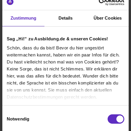
Wie gefällt dir die Ausbildung bei deiner
Zustimmung
Details
Über Cookies
Firma?
-Man wird super behandelt und aufgenommen -Die
Bezahlung sowie Zusatzleistungen sind sehr gut -Man
Sag „Hi!“ zu Ausbildung.de & unseren Cookies!
hat immer einen Ansprechpartner -Die Leute sind sehr
Schön, dass du da bist! Bevor du hier ungestört
nett -Bei Fragen kann ich mich immer melden
weitermachen kannst, haben wir ein paar Infos für dich.
Du hast vielleicht schon mal was von Cookies gehört!?
Wie gefällt dir dein Ausbildungsberuf?
Keine Sorge, das ist nicht Schlimmes. Wir erklären dir
Der Beruf des Industriekaufmanns gefällt mir sehr gut,
hier, was das alles für dich bedeutet. Wunder dich bitte
da die jeder Tag anders aussieht und die Aufgaben
nicht, die Sprache ist ein bisschen komplizierter als du
viel Spaß machen. Das duale Studium dabei macht mir
genau so viel Spaß, da die Themen sehr gut erklärt
sie von uns kennst. Sie muss einfach den aktuellen
werden und sehr praxisrelevant sind.
Datenschutzbestimmungen gerecht werden.
Die Nutzung von Cookies auf Ausbildung.de
Einwilligungsauswahl
Westfälische Drahtindustrie GmbH
Notwendig
Duales Studium
Wir verwenden Cookies zur technischen Funktion