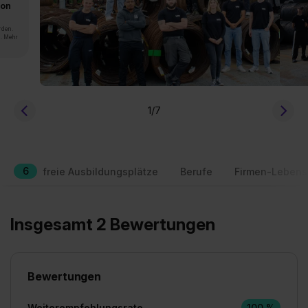
von
rden.
n. Mehr
1
/7
6
freie Ausbildungsplätze
Berufe
Firmen-Lebens
Insgesamt 2 Bewertungen
Bewertungen
Weiterempfehlungsrate
100 %