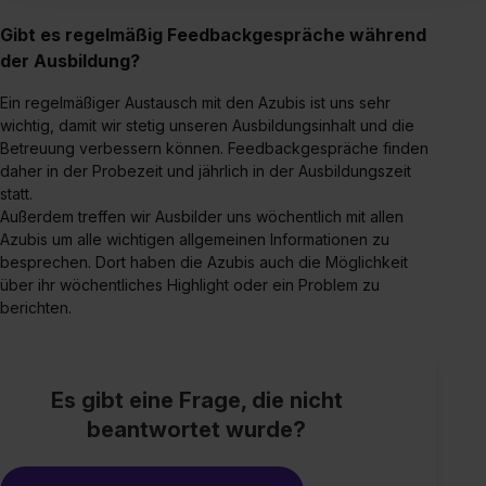
Inhalte (z.B. Videos oder Posts) angezeigt und hierfür
Gibt es regelmäßig Feedbackgespräche während
erforderliche personenbezogene Daten an Social Media
der Ausbildung?
Dienste, ggfs. mit Sitz in den USA, übermittelt werden.
Eine Erlaubnis hierfür kannst du auch später noch im
Ein regelmäßiger Austausch mit den Azubis ist uns sehr
Einzelfall bei dem jeweiligen Inhalt erteilen. Willst du nur
wichtig, damit wir stetig unseren Ausbildungsinhalt und die
bestimmte Verwendungszwecke zulassen, triff deine
Betreuung verbessern können. Feedbackgespräche finden
Auswahl über die Checkboxen und klick auf „Auswahl
daher in der Probezeit und jährlich in der Ausbildungszeit
erlauben“. Die Einwilligung zur Platzierung von Cookies
statt.
Außerdem treffen wir Ausbilder uns wöchentlich mit allen
der Kategorien „Präferenzen“, „Statistiken“ und „Social
Azubis um alle wichtigen allgemeinen Informationen zu
Media und Marketing“ umfasst hierbei die Einwilligung
besprechen. Dort haben die Azubis auch die Möglichkeit
zur Übermittlung deiner Daten in die USA (Art. 49 Abs. 1
über ihr wöchentliches Highlight oder ein Problem zu
S. 1 lit. a) DS-GVO). Die USA verfügen über kein
berichten.
angemessenes Datenschutzniveau (EuGH – Schrems
II). Du kannst die von dir erteilte Einwilligung jederzeit mit
Wirkung für die Zukunft ganz oder teilweise über unsere
Es gibt eine Frage, die nicht
Datenschutzerklärung unter dem Punkt „Datenschutz-
beantwortet wurde?
Einstellungen“ widerrufen. Weitere Informationen zu den
einzelnen Cookies findest du durch Klick auf „Details
zeigen“. Weitere Informationen:
Datenschutzerklärung
,