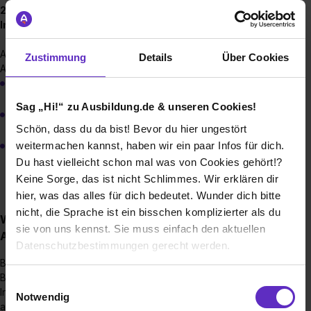
2025 bieten wir zwei Plätze für die Ausbildung zu
Industriekaufleuten an.
Alle drei Jahre bieten wir außerdem folgende
Zustimmung
Details
Über Cookies
Ausbildungsberufe an:
Zerspanungsmechaniker:innen
Sag „Hi!“ zu Ausbildung.de & unseren Cookies!
Fachkraft für Lagerlogistik / Fachlagerist
Schön, dass du da bist! Bevor du hier ungestört
weitermachen kannst, haben wir ein paar Infos für dich.
Fachinformatiker / Fachrichtung Systemintegration
Du hast vielleicht schon mal was von Cookies gehört!?
Keine Sorge, das ist nicht Schlimmes. Wir erklären dir
hier, was das alles für dich bedeutet. Wunder dich bitte
nicht, die Sprache ist ein bisschen komplizierter als du
Wie sieht der Bewerbungsprozess für eine
sie von uns kennst. Sie muss einfach den aktuellen
Ausbildungsstelle bei Ihnen aus?
Datenschutzbestimmungen gerecht werden.
Bitte schicke uns deine vollständigen
Bewerbungsunterlagen per Mail.
Die Nutzung von Cookies auf Ausbildung.de
Einwilligungsauswahl
In deinem Anschreiben schreibst du uns, wie du auf uns
Notwendig
aufmerksam geworden bist, erzählst in 2-3 Sätzen etwas