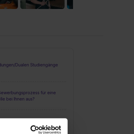
dungen/Dualen Studiengänge
 Bewerbungsprozess für eine
lle bei Ihnen aus?
man sich für einen
atz bewerben?