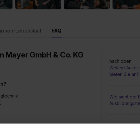
irmen-Lebenslauf
FAQ
elm Mayer GmbH & Co. KG
nach oben
Welche Ausbil
bieten Sie an?
an?
ugtechnik
Wie sieht der
)
Ausbildungsste
Bis wann muss 
elle bei Ihnen aus?
Ausbildungspl