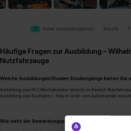
freier Ausbildungsplatz
Berufe
F
1
Häufige Fragen zur Ausbildung – Wilh
Nutzfahrzeuge
Welche Ausbildungen/Dualen Studiengänge bieten Sie 
Ausbildung zum KFZ-Mechatroniker (m/w/d) im Bereich Nutzfahrze
Ausbildung zum Kaufmann / -frau im Groß- und Außenhandel (m/w/d
Wie sieht der Bewerbungsprozess für eine Ausbildungsst