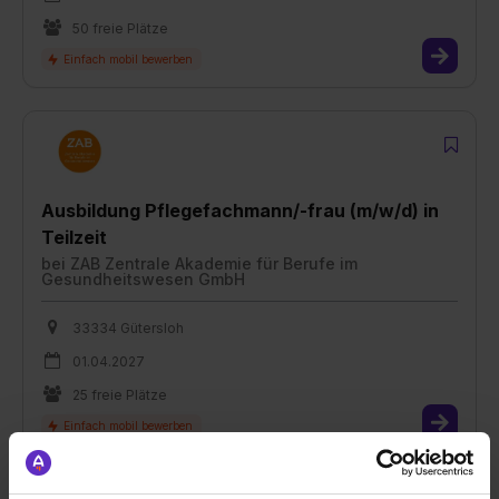
50 freie Plätze
Ausbildung Pflegefachmann/-frau (m/w/d) in
Teilzeit
bei
ZAB Zentrale Akademie für Berufe im
Gesundheitswesen GmbH
33334 Gütersloh
01.04.2027
25 freie Plätze