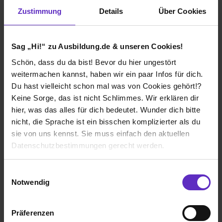
Zustimmung
Details
Über Cookies
Ausbildung Pflegefachmann/-frau (m/w/d) in
Vollzeit
Sag „Hi!“ zu Ausbildung.de & unseren Cookies!
bei
ZAB - Zentrale Akademie für Berufe im
Schön, dass du da bist! Bevor du hier ungestört
Gesundheitswesen GmbH
weitermachen kannst, haben wir ein paar Infos für dich.
Du hast vielleicht schon mal was von Cookies gehört!?
33334 Gütersloh
Keine Sorge, das ist nicht Schlimmes. Wir erklären dir
01.08.2027
hier, was das alles für dich bedeutet. Wunder dich bitte
50 freie Plätze
nicht, die Sprache ist ein bisschen komplizierter als du
sie von uns kennst. Sie muss einfach den aktuellen
Datenschutzbestimmungen gerecht werden.
Die Nutzung von Cookies auf Ausbildung.de
Einwilligungsauswahl
Notwendig
Wir verwenden Cookies zur technischen Funktion
Ausbildung Pflegefachmann/-frau (m/w/d) in
unserer Webseite („Notwendig“), um von dir bei
Vollzeit
Präferenzen
Benutzung der Webseite getroffenen Einstellungen zu
bei
ZAB - Zentrale Akademie für Berufe im