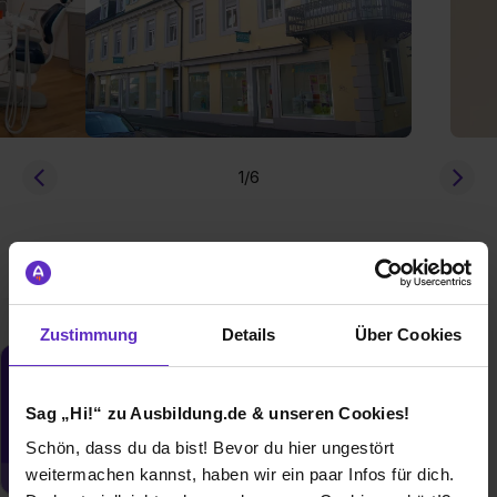
1
/6
freie Ausbildungsplätze
Berufe
Firmen-Lebenslauf
Zustimmung
Details
Über Cookies
Du möchtest neue Stellen automatisch
zugeschickt bekommen?
Sag „Hi!“ zu Ausbildung.de & unseren Cookies!
Jetzt aktivieren
Schön, dass du da bist! Bevor du hier ungestört
weitermachen kannst, haben wir ein paar Infos für dich.