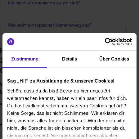
bei Ihnen übernommen zu werden?
Wie sieht ein typischer Karriereweg aus?
Häufige Fragen zur Ausbildung –
Zeller Kälte- und Klimatechnik
Zustimmung
Details
Über Cookies
GmbH
Sag „Hi!“ zu Ausbildung.de & unseren Cookies!
Welche Ausbildungen/Dualen Studiengänge
Schön, dass du da bist! Bevor du hier ungestört
bieten Sie an?
weitermachen kannst, haben wir ein paar Infos für dich.
Ausbildung zum Mechatroniker für Klima- und
Du hast vielleicht schon mal was von Cookies gehört!?
Kältetechnik (m/w/d)
Keine Sorge, das ist nicht Schlimmes. Wir erklären dir
hier, was das alles für dich bedeutet. Wunder dich bitte
Ausbildung zur Kauffrau / zum Kaufmann für
nicht, die Sprache ist ein bisschen komplizierter als du
Büromanagement (m/w/d)
sie von uns kennst. Sie muss einfach den aktuellen