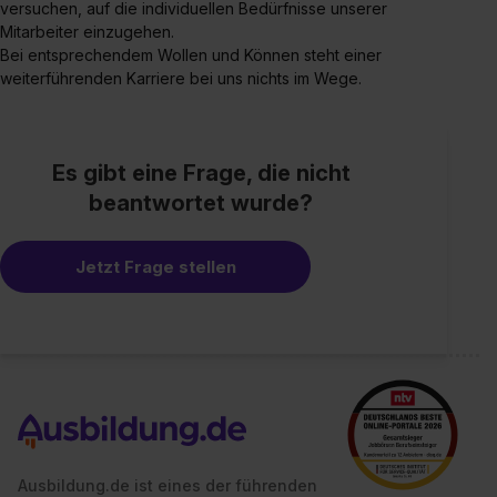
Wirkung für die Zukunft ganz oder teilweise über unsere
versuchen, auf die individuellen Bedürfnisse unserer
Datenschutzerklärung unter dem Punkt „Datenschutz-
Mitarbeiter einzugehen.
Bei entsprechendem Wollen und Können steht einer
Einstellungen“ widerrufen. Weitere Informationen zu den
weiterführenden Karriere bei uns nichts im Wege.
einzelnen Cookies findest du durch Klick auf „Details
zeigen“. Weitere Informationen:
Datenschutzerklärung
,
Impressum
.
Es gibt eine Frage, die nicht
beantwortet wurde?
Jetzt Frage stellen
Ausbildung.de ist eines der führenden