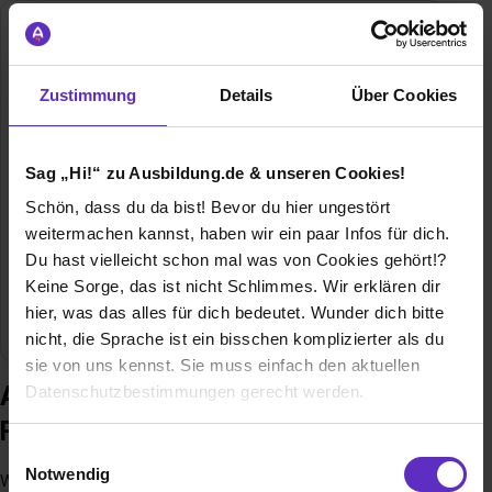
Zweygart Fachhandelsgruppe GmbH & Co.
KG
Erich-Kiefer-Straße 10-14
Zustimmung
Details
Über Cookies
71116 Gärtringen
07034122519
Sag „Hi!“ zu Ausbildung.de & unseren Cookies!
E-Mail anzeigen
Schön, dass du da bist! Bevor du hier ungestört
Gründungsjahr
1874
weitermachen kannst, haben wir ein paar Infos für dich.
Du hast vielleicht schon mal was von Cookies gehört!?
Mitarbeiter
160
Keine Sorge, das ist nicht Schlimmes. Wir erklären dir
hier, was das alles für dich bedeutet. Wunder dich bitte
Branche
Handel / Gewerbe, Vertrieb
nicht, die Sprache ist ein bisschen komplizierter als du
sie von uns kennst. Sie muss einfach den aktuellen
Ausbildung bei Zweygart
Datenschutzbestimmungen gerecht werden.
Fachhandelsgruppe GmbH & Co. KG
Die Nutzung von Cookies auf Ausbildung.de
Einwilligungsauswahl
Notwendig
Wir als Zweygart Fachhandelsgruppe GmbH & Co. KG sind