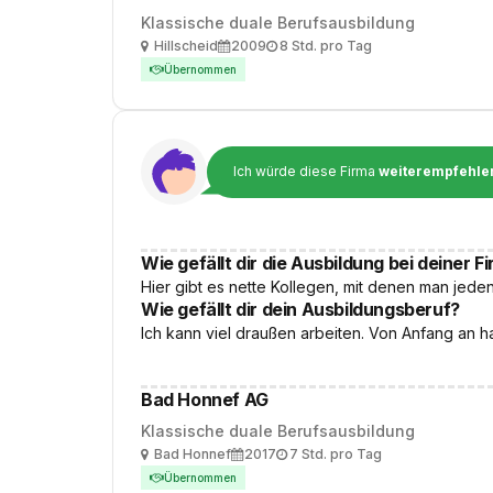
Klassische duale Berufsausbildung
Ort
Ausbildungsbeginn
Arbeitszeit
Hillscheid
2009
8 Std. pro Tag
Übernommen
Ich würde diese Firma
weiterempfehle
Wie gefällt dir die Ausbildung bei deiner F
Hier gibt es nette Kollegen, mit denen man jed
Wie gefällt dir dein Ausbildungsberuf?
Ich kann viel draußen arbeiten. Von Anfang an h
Bad Honnef AG
Klassische duale Berufsausbildung
Ort
Ausbildungsbeginn
Arbeitszeit
Bad Honnef
2017
7 Std. pro Tag
Übernommen