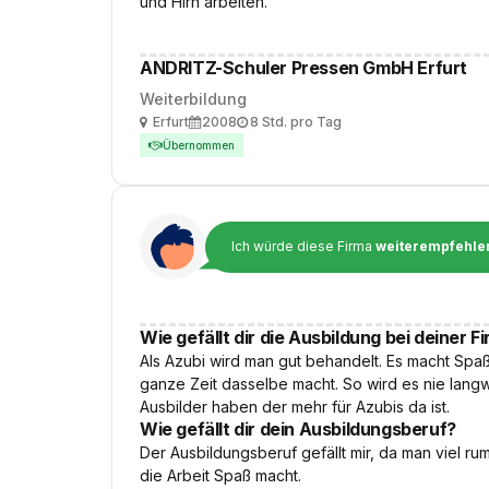
und Hirn arbeiten.
ANDRITZ-Schuler Pressen GmbH Erfurt
Weiterbildung
Ort
Ausbildungsbeginn
Arbeitszeit
Erfurt
2008
8 Std. pro Tag
Übernommen
Ich würde diese Firma
weiterempfehle
Wie gefällt dir die Ausbildung bei deiner F
Als Azubi wird man gut behandelt. Es macht Spaß
ganze Zeit dasselbe macht. So wird es nie langwe
Ausbilder haben der mehr für Azubis da ist.
Wie gefällt dir dein Ausbildungsberuf?
Der Ausbildungsberuf gefällt mir, da man viel r
die Arbeit Spaß macht.