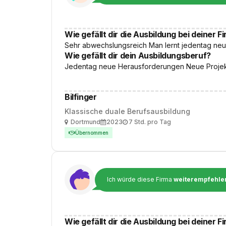
Wie gefällt dir die Ausbildung bei deiner F
Sehr abwechslungsreich Man lernt jedentag ne
Wie gefällt dir dein Ausbildungsberuf?
Jedentag neue Herausforderungen Neue Proje
Bilfinger
Klassische duale Berufsausbildung
Ort
Ausbildungsbeginn
Arbeitszeit
Dortmund
2023
7 Std. pro Tag
Übernommen
Ich würde diese Firma
weiterempfehle
Wie gefällt dir die Ausbildung bei deiner F