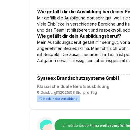
Wie gefällt dir die Ausbildung bei deiner F
Mir gefällt die Ausbildung dort sehr gut, weil s
viele Einblicke in verschiedene Bereiche und ka
und das Team ist hilfsbereit und respektvoll, sod
Wie gefällt dir dein Ausbildungsberuf?
Mein Ausbildungsberuf gefällt mir sehr gut, vo
angenehmen Betriebsklima. Man fühlt sich wohl,
mit Respekt. Die Zusammenarbeit im Team ist po
Aufgaben etwas stressig sein, aber insgesamt üb
Systeex Brandschutzsysteme GmbH
Klassische duale Berufsausbildung
Ort
Ausbildungsbeginn
Arbeitszeit
Duisburg
2025
8 Std. pro Tag
Noch in der Ausbildung
Ich würde diese Firma
weiterempfehle