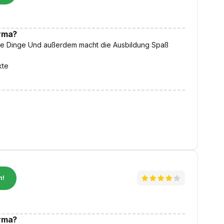
irma?
ue Dinge Und außerdem macht die Ausbildung Spaß
kte
n!
irma?