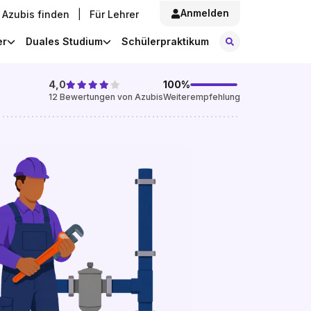
Anmelden
Azubis finden
|
Für Lehrer
Stellen finde
er
Duales Studium
Schülerpraktikum
4,0
100
%
12
Bewertungen von Azubis
Weiterempfehlung