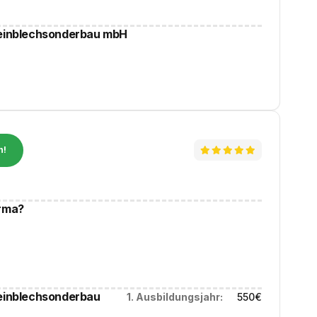
Feinblechsonderbau mbH
n!
irma?
Feinblechsonderbau
1. Ausbildungsjahr:
550
€