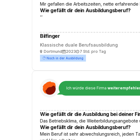
Mir gefallen die Arbeitszeiten, nette erfahrende
Wie gefällt dir dein Ausbildungsberuf?
‘‘
Bilfinger
Klassische duale Berufsausbildung
Ort
Ausbildungsbeginn
Arbeitszeit
Dortmund
2023
7 Std. pro Tag
Noch in der Ausbildung
Ich würde diese Firma
weiterempfehle
Wie gefällt dir die Ausbildung bei deiner F
Das Betriebsklima, die Weiterbildungsangebote u
Wie gefällt dir dein Ausbildungsberuf?
Mein Beruf ist sehr abwechslungsreich, jeden 