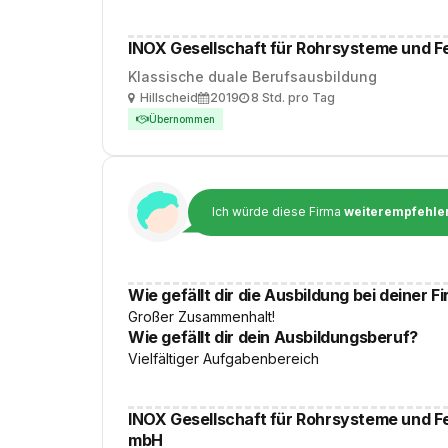
INOX Gesellschaft für Rohrsysteme und 
Klassische duale Berufsausbildung
Ort
Ausbildungsbeginn
Arbeitszeit
Hillscheid
2019
8 Std. pro Tag
Übernommen
Ich würde diese Firma
weiterempfehle
Wie gefällt dir die Ausbildung bei deiner F
Großer Zusammenhalt!
Wie gefällt dir dein Ausbildungsberuf?
Vielfältiger Aufgabenbereich
INOX Gesellschaft für Rohrsysteme und 
mbH