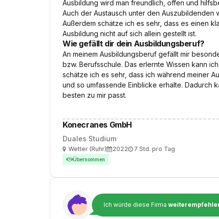
Ausbildung wird man freundlich, offen und hilfsb
Auch der Austausch unter den Auszubildenden wir
Außerdem schätze ich es sehr, dass es einen k
Ausbildung nicht auf sich allein gestellt ist.
Wie gefällt dir dein Ausbildungsberuf?
An meinem Ausbildungsberuf gefällt mir beson
bzw. Berufsschule. Das erlernte Wissen kann ic
schätze ich es sehr, dass ich während meiner A
und so umfassende Einblicke erhalte. Dadurch k
besten zu mir passt.
Konecranes GmbH
Duales Studium
Ort
Ausbildungsbeginn
Arbeitszeit
Wetter (Ruhr)
2022
7 Std. pro Tag
Übernommen
Ich würde diese Firma
weiterempfehle