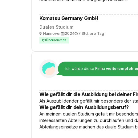
Komatsu Germany GmbH
Duales Studium
Ort
Ausbildungsbeginn
Arbeitszeit
Hannover
2024
7 Std. pro Tag
Übernommen
Ich würde diese Firma
weiterempfehle
Wie gefällt dir die Ausbildung bei deiner F
Als Auszubildender gefällt mir besonders der s
Wie gefällt dir dein Ausbildungsberuf?
An meinem dualen Studium gefällt mir besonders,
interessanten Abteilungen zu durchlaufen und d
Abteilungseinsätze machen das duale Studium be