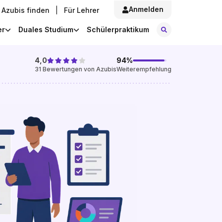
Anmelden
Azubis finden
|
Für Lehrer
Stellen finde
er
Duales Studium
Schülerpraktikum
4,0
94
%
31
Bewertungen von Azubis
Weiterempfehlung