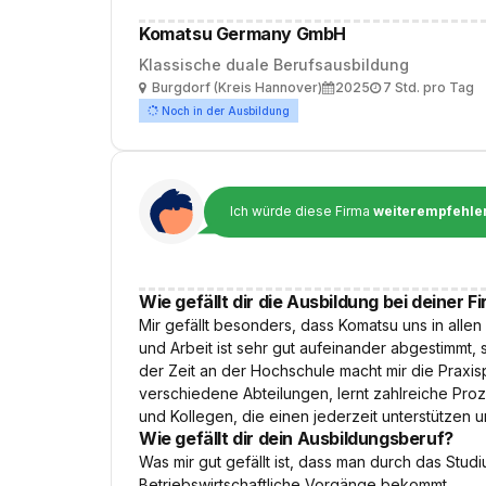
Komatsu Germany GmbH
Klassische duale Berufsausbildung
Ort
Ausbildungsbeginn
Arbeitszeit
Burgdorf (Kreis Hannover)
2025
7 Std. pro Tag
Noch in der Ausbildung
Ich würde diese Firma
weiterempfehle
Wie gefällt dir die Ausbildung bei deiner F
Mir gefällt besonders, dass Komatsu uns in alle
und Arbeit ist sehr gut aufeinander abgestimmt
der Zeit an der Hochschule macht mir die Praxisp
verschiedene Abteilungen, lernt zahlreiche Proze
und Kollegen, die einen jederzeit unterstütze
Wie gefällt dir dein Ausbildungsberuf?
Was mir gut gefällt ist, dass man durch das Stud
Betriebswirtschaftliche Vorgänge bekommt.