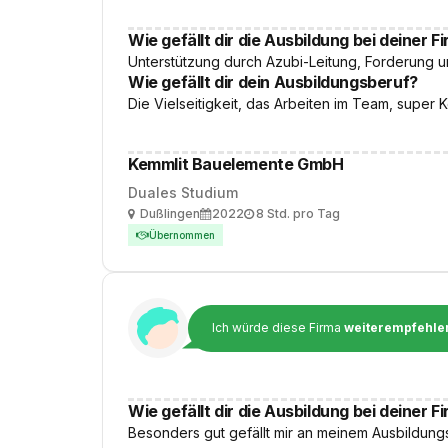
Wie gefällt dir die Ausbildung bei deiner F
Unterstützung durch Azubi-Leitung, Forderung u
Wie gefällt dir dein Ausbildungsberuf?
Die Vielseitigkeit, das Arbeiten im Team, super 
Kemmlit Bauelemente GmbH
Duales Studium
Ort
Ausbildungsbeginn
Arbeitszeit
Dußlingen
2022
8 Std. pro Tag
Übernommen
Ich würde diese Firma
weiterempfehle
Wie gefällt dir die Ausbildung bei deiner F
Besonders gut gefällt mir an meinem Ausbildungs