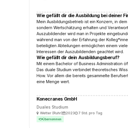
Wie gefällt dir die Ausbildung bei deiner F
Mein Ausbildungsbetrieb ist ein Konzern, in dem
sondern Wertschätzung erhalten und Verantwort
Auszubildender wird man in Projekte eingebund
während man von der Erfahrung der Kolleg*innen 
beteiligten Abteilungen ermöglichen einem viel
Interessen der Auszubildenden geachtet wird.
Wie gefällt dir dein Ausbildungsberuf?
Mit einem Bachelor of Business Administration öf
Das duale Studium verbindet theoretisches Wis
How. Vor allem die bereits gesammelte Berufser
eine Menge wert.
Konecranes GmbH
Duales Studium
Ort
Ausbildungsbeginn
Arbeitszeit
Wetter (Ruhr)
2023
7 Std. pro Tag
Übernommen