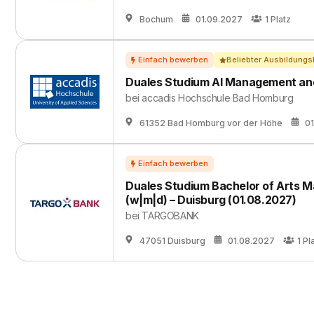
Bochum
01.09.2027
1
Platz
Beliebter Ausbildungs
Duales Studium AI Management and D
bei
accadis Hochschule Bad Homburg
61352 Bad Homburg vor der Höhe
01
Duales Studium Bachelor of Arts M
(w|m|d) – Duisburg (01.08.2027)
bei
TARGOBANK
47051 Duisburg
01.08.2027
1
Pl