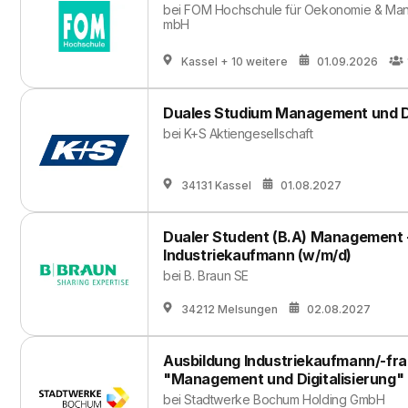
bei
FOM Hochschule für Oekonomie & Man
mbH
Kassel
+ 10 weitere
01.09.2026
Duales Studium Management und Di
bei
K+S Aktiengesellschaft
34131 Kassel
01.08.2027
Dualer Student (B.A) Management + 
Industriekaufmann (w/m/d)
bei
B. Braun SE
34212 Melsungen
02.08.2027
Ausbildung Industriekaufmann/-fra
"Management und Digitalisierung" 
bei
Stadtwerke Bochum Holding GmbH