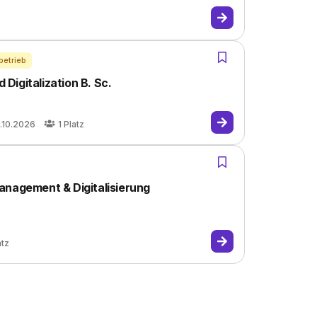
betrieb
igitalization B. Sc.
.10.2026
1
Platz
anagement & Digitalisierung
atz