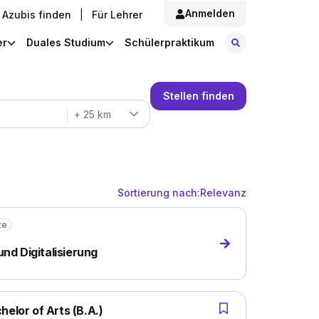
Anmelden
Azubis finden
|
Für Lehrer
Stellen finde
er
Duales Studium
Schülerpraktikum
Stellen finden
+ 25 km
Sortierung nach:
Relevanz
ze
d Digitalisierung
elor of Arts (B.A.)