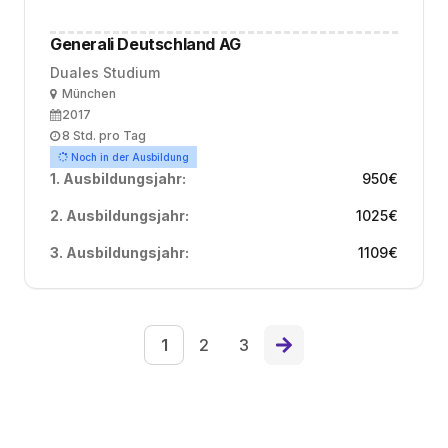
Generali Deutschland AG
Duales Studium
Ort
München
Ausbildungsbeginn
2017
Arbeitszeit
8 Std. pro Tag
Noch in der Ausbildung
1. Ausbildungsjahr:
950
€
2. Ausbildungsjahr:
1025
€
3. Ausbildungsjahr:
1109
€
1
2
3