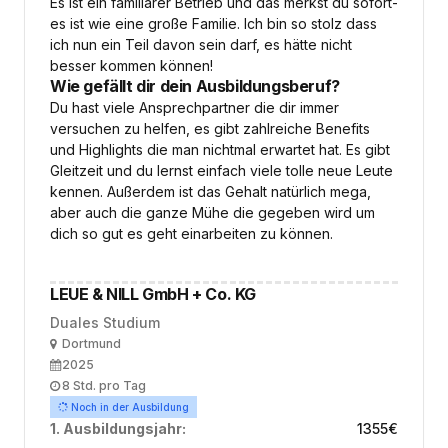
Es ist ein familiärer Betrieb und das merkst du sofort-
es ist wie eine große Familie. Ich bin so stolz dass
ich nun ein Teil davon sein darf, es hätte nicht
besser kommen können!
Wie gefällt dir dein Ausbildungsberuf?
Du hast viele Ansprechpartner die dir immer
versuchen zu helfen, es gibt zahlreiche Benefits
und Highlights die man nichtmal erwartet hat. Es gibt
Gleitzeit und du lernst einfach viele tolle neue Leute
kennen. Außerdem ist das Gehalt natürlich mega,
aber auch die ganze Mühe die gegeben wird um
dich so gut es geht einarbeiten zu können.
LEUE & NILL GmbH + Co. KG
Duales Studium
Ort
Dortmund
Ausbildungsbeginn
2025
Arbeitszeit
8 Std. pro Tag
Noch in der Ausbildung
1. Ausbildungsjahr:
1355
€