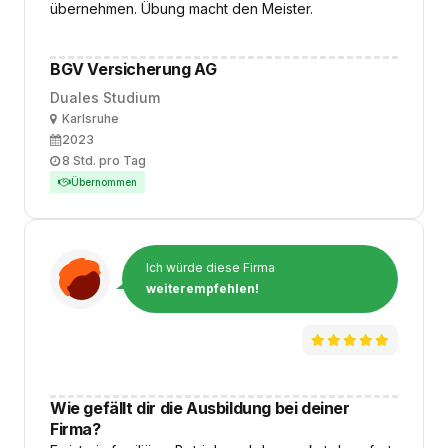
übernehmen. Übung macht den Meister.
BGV Versicherung AG
Duales Studium
Ort
Karlsruhe
Ausbildungsbeginn
2023
Arbeitszeit
8 Std. pro Tag
Übernommen
Ich würde diese Firma
weiterempfehlen!
Wie gefällt dir die Ausbildung bei deiner
Firma?