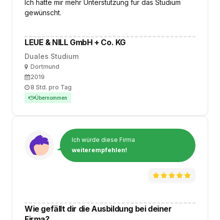
Ich hätte mir mehr Unterstützung für das Studium
gewünscht.
LEUE & NILL GmbH + Co. KG
Duales Studium
Ort
Dortmund
Ausbildungsbeginn
2019
Arbeitszeit
8 Std. pro Tag
Übernommen
Ich würde diese Firma
weiterempfehlen!
Wie gefällt dir die Ausbildung bei deiner
Firma?