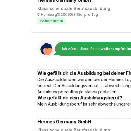
Hermes Germany GmbH
Klassische duale Berufsausbildung
Ort
Ausbildungsbeginn
Arbeitszeit
Hamburg
2005
8 Std. pro Tag
Übernommen
Ich würde diese Firma
weiterempfehle
Wie gefällt dir die Ausbildung bei deiner F
Die Auszubildenden werden bei der Hermes Logi
betreut. Der Ausbildungsverlauf ist abwechslun
Ausbildungsbeauftragte ständig optimiert.
Wie gefällt dir dein Ausbildungsberuf?
Mein Ausbildungsberuf ist sehr abwechslungsre
Hermes Germany GmbH
Klassische duale Berufsausbildung