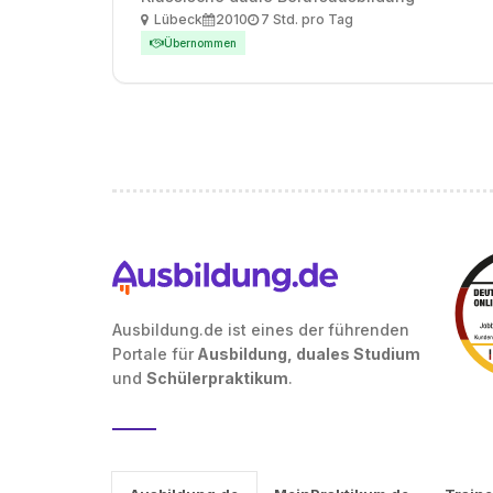
Ort
Ausbildungsbeginn
Arbeitszeit
Lübeck
2010
7 Std. pro Tag
Übernommen
Ausbildung.de ist eines der führenden
Portale für
Ausbildung, duales Studium
und
Schülerpraktikum
.