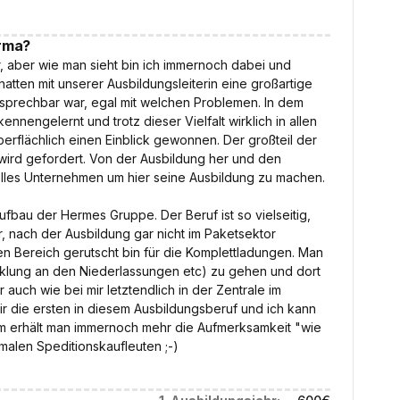
irma?
, aber wie man sieht bin ich immernoch dabei und
atten mit unserer Ausbildungsleiterin eine großartige
nsprechbar war, egal mit welchen Problemen. In dem
nnengelernt und trotz dieser Vielfalt wirklich in allen
oberflächlich einen Einblick gewonnen. Der großteil der
wird gefordert. Von der Ausbildung her und den
olles Unternehmen um hier seine Ausbildung zu machen.
fbau der Hermes Gruppe. Der Beruf ist so vielseitig,
r, nach der Ausbildung gar nicht im Paketsektor
en Bereich gerutscht bin für die Komplettladungen. Man
icklung an den Niederlassungen etc) zu gehen und dort
auch wie bei mir letztendlich in der Zentrale im
wir die ersten in diesem Ausbildungsberuf und ich kann
em erhält man immernoch mehr die Aufmerksamkeit "wie
rmalen Speditionskaufleuten ;-)