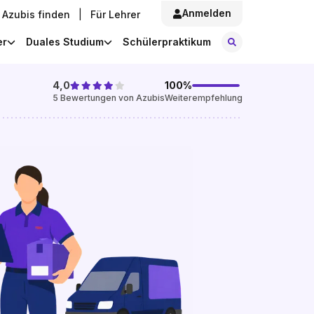
Anmelden
Azubis finden
|
Für Lehrer
Stellen finde
er
Duales Studium
Schülerpraktikum
4,0
100
%
5
Bewertungen von Azubis
Weiterempfehlung