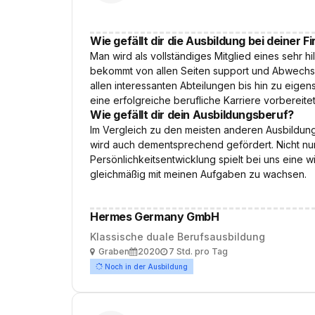
Wie gefällt dir die Ausbildung bei deiner F
Man wird als vollständiges Mitglied eines sehr
bekommt von allen Seiten support und Abwechsl
allen interessanten Abteilungen bis hin zu eigen
eine erfolgreiche berufliche Karriere vorbereitet
Wie gefällt dir dein Ausbildungsberuf?
Im Vergleich zu den meisten anderen Ausbildung
wird auch dementsprechend gefördert. Nicht nur
Persönlichkeitsentwicklung spielt bei uns eine w
gleichmäßig mit meinen Aufgaben zu wachsen.
Hermes Germany GmbH
Klassische duale Berufsausbildung
Ort
Ausbildungsbeginn
Arbeitszeit
Graben
2020
7 Std. pro Tag
Noch in der Ausbildung