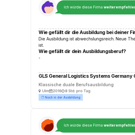
Ich würde diese Firma
weiterempfehle
Wie gefällt dir die Ausbildung bei deiner F
Die Ausbildung ist abwechslungsreich. Neue Them
ist.
Wie gefällt dir dein Ausbildungsberuf?
-
GLS General Logistics Systems Germany
Klassische duale Berufsausbildung
Ort
Ausbildungsbeginn
Arbeitszeit
Ulm
2016
8 Std. pro Tag
Noch in der Ausbildung
Ich würde diese Firma
weiterempfehle