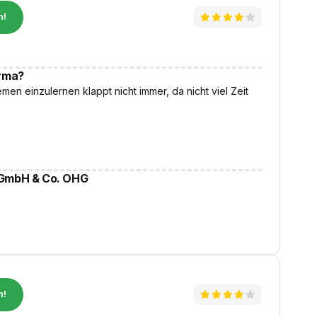
n!
irma?
en einzulernen klappt nicht immer, da nicht viel Zeit
 GmbH & Co. OHG
n!