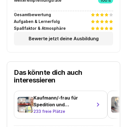
Weiterempfehlungsrate
100%
Gesamtbewertung
Aufgaben & Lernerfolg
Spaßfaktor & Atmosphäre
Bewerte jetzt deine Ausbildung
Das könnte dich auch
interessieren
Kaufmann/-frau für
Spedition und
Logistikdienstleistung
233
freie Plätze