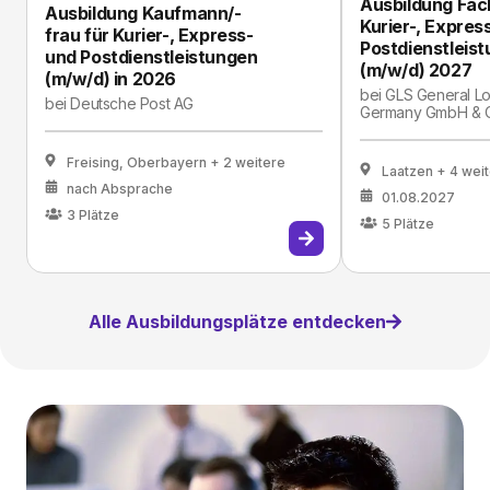
Ausbildung Fach
Ausbildung Kaufmann/-
Kurier-, Expres
frau für Kurier-, Express-
Postdienstleis
und Postdienstleistungen
(m/w/d) 2027
(m/w/d) in 2026
bei
GLS General Lo
bei
Deutsche Post AG
Germany GmbH & 
Freising, Oberbayern
+ 2 weitere
Laatzen
+ 4 wei
nach Absprache
01.08.2027
3
Plätze
5
Plätze
Alle Ausbildungsplätze entdecken