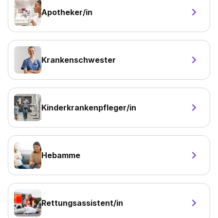
Apotheker/in
Krankenschwester
Kinderkrankenpfleger/in
Hebamme
Rettungsassistent/in