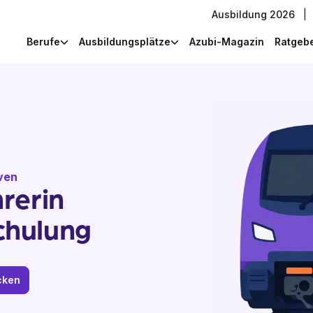
Ausbildung 2026
|
Berufe
Ausbildungsplätze
Azubi-Magazin
Ratgeb
iven
rerin
chulung
cken