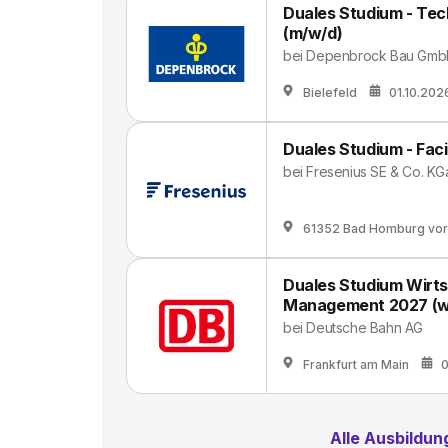
Duales Studium - T
(m/w/d)
bei
Depenbrock Bau GmbH
Bielefeld
01.10.202
Duales Studium - Fac
bei
Fresenius SE & Co. KG
61352 Bad Homburg vor
Duales Studium Wirts
Management 2027 (w
bei
Deutsche Bahn AG
Frankfurt am Main
0
Alle Ausbildu