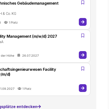
echnisches Gebäudemanagement
 & Co. KG
6
1
Platz
ility Management (m/w/d) 2027
aA
 der Höhe
26.07.2027
chaftsingenieurwesen Facility
/m/d)
1.09.2027
1
Platz
ngsplätze entdecken