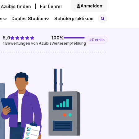
Anmelden
Azubis finden
|
Für Lehrer
Stellen finde
er
Duales Studium
Schülerpraktikum
5,0
100
%
Details
1
Bewertungen von Azubis
Weiterempfehlung