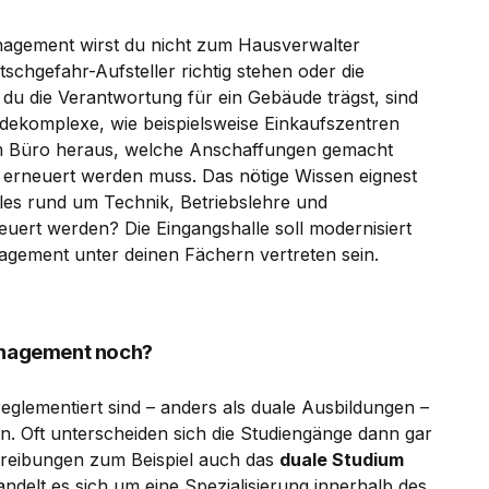
nagement wirst du nicht zum Hausverwalter
utschgefahr-Aufsteller richtig stehen oder die
 du die Verantwortung für ein Gebäude trägst, sind
dekomplexe, wie beispielsweise Einkaufszentren
em Büro heraus, welche Anschaffungen gemacht
 erneuert werden muss. Das nötige Wissen eignest
alles rund um Technik, Betriebslehre und
euert werden? Die Eingangshalle soll modernisiert
agement unter deinen Fächern vertreten sein.
Management noch?
eglementiert sind – anders als duale Ausbildungen –
n. Oft unterscheiden sich die Studiengänge dann gar
chreibungen zum Beispiel auch das
duale Studium
andelt es sich um eine Spezialisierung innerhalb des