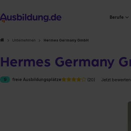
Berufe
Unternehmen
Hermes Germany GmbH
Hermes Germany 
9
freie Ausbildungsplätze
(20)
Jetzt bewerten
Hier gibt es (eigentlich
Hier gibt es (eigentlich