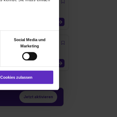
r bei Benutzung der
bseite zu analysieren
Social Media und
ür soziale Medien, Werbung
Marketing
und Marketing“). Unsere
 bereitgestellt hast oder die
ookies zulassen“ stimmst du
e (ausgenommen „Notwendig“)
st du auch damit
Cookies zulassen
gezeigt und hierfür
ermittelt werden. Eine
Willst du nur bestimmte
Jetzt aktivieren
hl erlauben“. Die
cial Media und Marketing“
1 lit. a) DS-GVO). Die USA