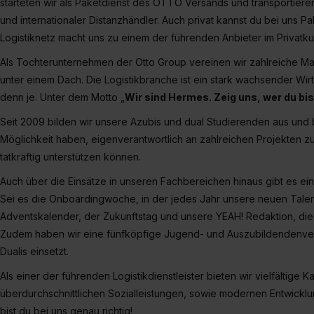
starteten wir als Paketdienst des OTTO Versands und transportier
und internationaler Distanzhändler. Auch privat kannst du bei uns
Logistiknetz macht uns zu einem der führenden Anbieter im Privatk
Als Tochterunternehmen der Otto Group vereinen wir zahlreiche M
unter einem Dach. Die Logistikbranche ist ein stark wachsender Wi
denn je. Unter dem Motto „
Wir sind Hermes. Zeig uns, wer du bis
Seit 2009 bilden wir unsere Azubis und dual Studierenden aus und b
Möglichkeit haben, eigenverantwortlich an zahlreichen Projekten 
tatkräftig unterstützen können.
Auch über die Einsätze in unseren Fachbereichen hinaus gibt es e
Sei es die Onboardingwoche, in der jedes Jahr unsere neuen Talent
Adventskalender, der Zukunftstag und unsere YEAH! Redaktion, di
Zudem haben wir eine fünfköpfige Jugend- und Auszubildendenvertr
Dualis einsetzt.
Als einer der führenden Logistikdienstleister bieten wir vielfältige
überdurchschnittlichen Sozialleistungen, sowie modernen Entwickl
bist du bei uns genau richtig!