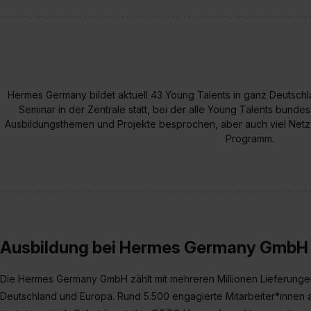
verfügen über kein angemess
jederzeit mit Wirkung für di
„Datenschutz-Einstellungen“ 
„Details zeigen“. Weitere In
Hermes Germany bildet aktuell 43 Young Talents in ganz Deutschl
Seminar in der Zentrale statt, bei der alle Young Talents bu
Ausbildungsthemen und Projekte besprochen, aber auch viel Net
Programm.
Ausbildung bei Hermes Germany GmbH
Die Hermes Germany GmbH zählt mit mehreren Millionen Lieferungen
Deutschland und Europa. Rund 5.500 engagierte Mitarbeiter*innen au