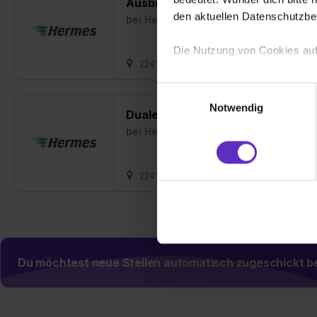
Ausbildung Fachinformatiker (m
den aktuellen Datenschutzb
bei
Hermes Germany GmbH
Die Nutzung von Cookies auf
22419 Hamburg
01.08.2027
2 fre
Wir verwenden Cookies zur t
Einwilligungsauswahl
Webseite getroffenen Einstel
Notwendig
Duales Studium Business Adminis
(„Statistiken“), um Informat
bei
Hermes Germany GmbH
und Analysen weiterzugeben 
Partner führen diese Informa
sie im Rahmen deiner Nutzun
22419 Hamburg
01.08.2027
1 fre
dem Setzen der Cookies und
zu. . In diesem Fall sowie b
einverstanden, dass dir nach
erforderliche personenbezoge
Erlaubnis hierfür kannst du a
Du möchtest neue Stellen automatisch zugeschickt
Verwendungszwecke zulassen,
Einwilligung zur Platzierung
umfasst hierbei die Einwillig