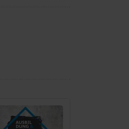
dir erteilte Einwilligung
unter dem Punkt
est du durch Klick auf