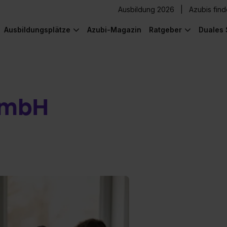
Ausbildung 2026
Azubis fin
Ausbildungsplätze
Azubi-Magazin
Ratgeber
Duales 
GmbH
) was Cooles zu sehen!
) was Cooles zu sehen!