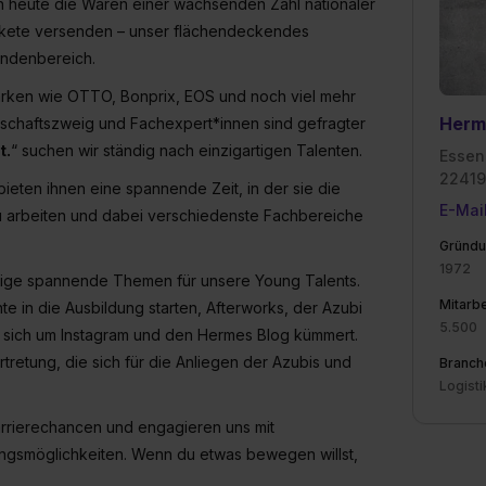
en heute die Waren einer wachsenden Zahl nationaler
 Pakete versenden – unser flächendeckendes
undenbereich.
arken wie OTTO, Bonprix, EOS und noch viel mehr
Herm
rtschaftszweig und Fachexpert*innen sind gefragter
t.
“ suchen wir ständig nach einzigartigen Talenten.
Essen
22419
ieten ihnen eine spannende Zeit, in der sie die
E-Mai
zu arbeiten und dabei verschiedenste Fachbereiche
Gründu
1972
inige spannende Themen für unsere Young Talents.
Mitarbe
e in die Ausbildung starten, Afterworks, der Azubi
5.500
e sich um Instagram und den Hermes Blog kümmert.
etung, die sich für die Anliegen der Azubis und
Branch
Logisti
 Karrierechancen und engagieren uns mit
ungsmöglichkeiten. Wenn du etwas bewegen willst,