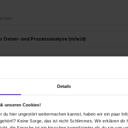
ier Platz
ür Daten- und Prozessanalyse (m/w/d)
ier Platz
ement (m/w/d)
Details
 & unseren Cookies!
ier Platz
 du hier ungestört weitermachen kannst, haben wir ein paar Infos
hört!? Keine Sorge, das ist nicht Schlimmes. Wir erklären dir hi
icht, die Sprache ist ein bisschen komplizierter als du sie von 