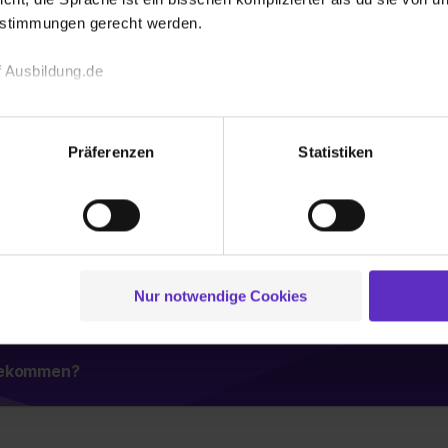
/w/d) für Anwendungsentwicklung
estimmungen gerecht werden.
 Ausbildung.de
ie Plätze
echnischen Funktion unserer Webseite („Notwendig“), um von di
lungen zu speichern ( „Präferenzen“), die Zugriffe auf unsere We
Präferenzen
Statistiken
tration (m/w/d)
ionen zu deiner Verwendung unserer Website an unsere Partner f
und um Inhalte und Anzeigen zu personalisieren („Social Media 
tionen möglicherweise mit weiteren Daten zusammen, die du ihnen
g der Dienste gesammelt haben. Durch Klick auf den Button „C
ier Platz
 der Datenverarbeitung für alle genannten Verwendungszweck
ei der separaten Aktivierung von „Social Media und Marketing“ bi
Nur notwendige Cookies
 Setzen der Cookies externe Inhalte (z.B. Videos oder Posts) an
ne Daten an Social Media Dienste, ggfs. mit Sitz in den USA, üb
uch später noch im Einzelfall bei dem jeweiligen Inhalt erteilen. 
 bekommen?
 triff deine Auswahl über die Checkboxen und klick auf „Auswa
 von Cookies der Kategorien „Präferenzen“, „Statistiken“ und „So
ung zur Übermittlung deiner Daten in die USA (Art. 49 Abs. 1 S. 