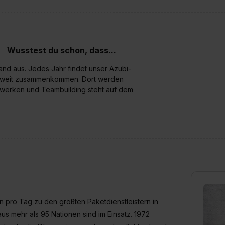
enes Datenschutzniveau (EuGH – Schrems II). Du kannst die von 
e Zukunft ganz oder teilweise über unsere Datenschutzerklärung 
widerrufen. Weitere Informationen zu den einzelnen Cookies find
formationen:
Datenschutzerklärung
,
Impressum
.
Wusstest du schon, dass...
and aus. Jedes Jahr findet unser Azubi-
ndesweit zusammenkommen. Dort werden
zwerken und Teambuilding steht auf dem
 pro Tag zu den größten Paketdienstleistern in
s mehr als 95 Nationen sind im Einsatz. 1972