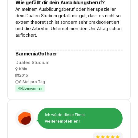
Wie gefällt dir dein Ausbildungsberuf?
An meinem Ausbildungsberuf oder hier spezieller
dem Dualen Studium gefällt mir gut, dass es nicht so
extrem theoretisch ist sondern sehr praxisorientiert
und die Arbeit im Unternehmen den Uni-Alltag schon
auflockert.
BarmeniaGothaer
Duales Studium
Ort
Köln
Ausbildungsbeginn
2015
Arbeitszeit
8 Std. pro Tag
Übernommen
Ich würde diese Firma
weiterempfehlen!