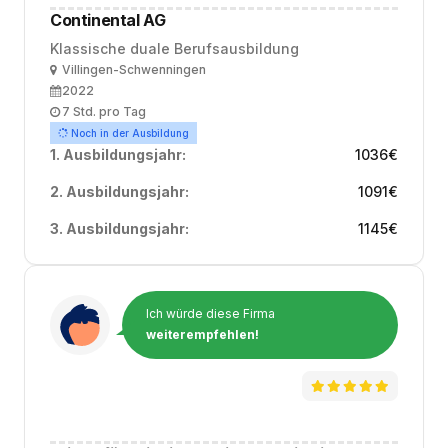
Continental AG
Klassische duale Berufsausbildung
Ort
Villingen-Schwenningen
Ausbildungsbeginn
2022
Arbeitszeit
7 Std. pro Tag
Noch in der Ausbildung
1. Ausbildungsjahr:
1036
€
2. Ausbildungsjahr:
1091
€
3. Ausbildungsjahr:
1145
€
Ich würde diese Firma
weiterempfehlen!