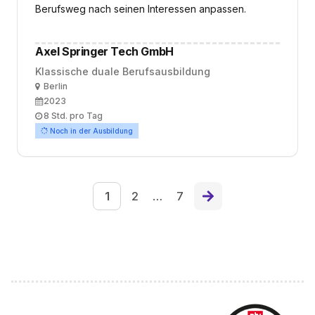
Berufsweg nach seinen Interessen anpassen.
Axel Springer Tech GmbH
Klassische duale Berufsausbildung
Ort
Berlin
Ausbildungsbeginn
2023
Arbeitszeit
8 Std. pro Tag
Noch in der Ausbildung
1
2
…
7