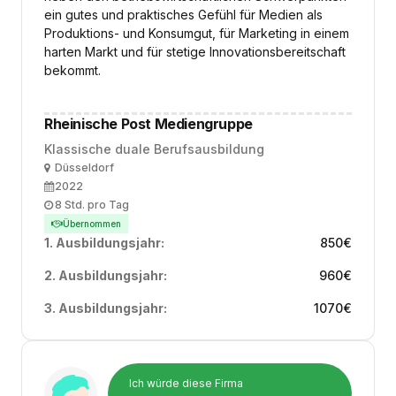
ein gutes und praktisches Gefühl für Medien als
Produktions- und Konsumgut, für Marketing in einem
harten Markt und für stetige Innovationsbereitschaft
bekommt.
Rheinische Post Mediengruppe
Klassische duale Berufsausbildung
Ort
Düsseldorf
Ausbildungsbeginn
2022
Arbeitszeit
8 Std. pro Tag
Übernommen
1. Ausbildungsjahr:
850
€
2. Ausbildungsjahr:
960
€
3. Ausbildungsjahr:
1070
€
Ich würde diese Firma