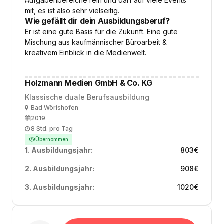
Aufgabenbereiche rein und darf auf viele Events
mit, es ist also sehr vielseitig.
Wie gefällt dir dein Ausbildungsberuf?
Er ist eine gute Basis für die Zukunft. Eine gute
Mischung aus kaufmännischer Büroarbeit &
kreativem Einblick in die Medienwelt.
Holzmann Medien GmbH & Co. KG
Klassische duale Berufsausbildung
Ort
Bad Wörishofen
Ausbildungsbeginn
2019
Arbeitszeit
8 Std. pro Tag
Übernommen
1. Ausbildungsjahr:
803
€
2. Ausbildungsjahr:
908
€
3. Ausbildungsjahr:
1020
€