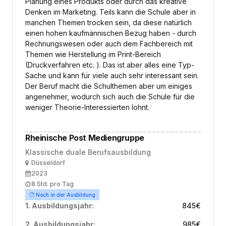
Planung eines Produkts oder durch das kreative
Denken im Marketing. Teils kann die Schule aber in
manchen Themen trocken sein, da diese natürlich
einen hohen kaufmännischen Bezug haben - durch
Rechnungswesen oder auch dem Fachbereich mit
Themen wie Herstellung im Print-Bereich
(Druckverfahren etc. ). Das ist aber alles eine Typ-
Sache und kann für viele auch sehr interessant sein.
Der Beruf macht die Schulthemen aber um einiges
angenehmer, wodurch sich auch die Schule für die
weniger Theorie-Interessierten lohnt.
Rheinische Post Mediengruppe
Klassische duale Berufsausbildung
Ort
Düsseldorf
Ausbildungsbeginn
2023
Arbeitszeit
8 Std. pro Tag
Noch in der Ausbildung
1. Ausbildungsjahr:
845
€
2. Ausbildungsjahr:
985
€