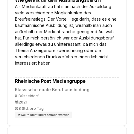
Wie gefällt dir dein Ausbildungsberuf?
Als Medienkauffrau hat man nach der Ausbildung
viele verschiedene Möglichkeiten des
Breufseinstiegs. Der Vorteil liegt darin, dass es eine
kaufmännische Ausbildung ist, weshalb man auch
außerhalb der Medienbranche genügend Auswahl
hat. Für mich persönlich war der Ausbildungsberuf
allerdings etwas zu uninteressant, da mich das
Thema Anzeigenpreisberechnung oder die
verschiedenen Druckverfahren eigentlich nicht
interessiert haben.
Rheinische Post Mediengruppe
Klassische duale Berufsausbildung
Ort
Düsseldorf
Ausbildungsbeginn
2021
Arbeitszeit
8 Std. pro Tag
Wollte nicht übernommen werden