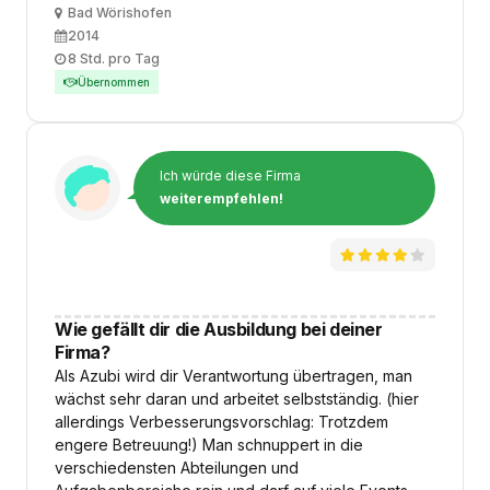
Ort
Bad Wörishofen
Ausbildungsbeginn
2014
Arbeitszeit
8 Std. pro Tag
Übernommen
Ich würde diese Firma
weiterempfehlen!
Wie gefällt dir die Ausbildung bei deiner
Firma?
Als Azubi wird dir Verantwortung übertragen, man
wächst sehr daran und arbeitet selbstständig. (hier
allerdings Verbesserungsvorschlag: Trotzdem
engere Betreuung!) Man schnuppert in die
verschiedensten Abteilungen und