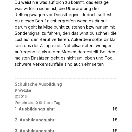
Du weist nie was auf dich zu kommt, das einzige
was wirklich sicher ist, die Überprüfung des
Rettungswagen vor Dienstbeginn. Jedoch solltest
du diesen Beruf nicht ergreifen wenn es dir nur
darum geht im Mittelpunkt zu stehen bzw nur um mit
Sondersignal zu fahren, den das wirst du schnell die
Lust auf den Beruf verlieren. Außerdem sollte dir klar
sein das der Alltag eines Notfallsanitäters weniger
aufregend ist als in den Medien dargestellt. Bei den
meisten Einsätzen geht es nicht um leben und Tod,
schwere Verkehrsunfälle sind auch ehr selten.
Schulische Ausbildung
Ort
Wetzlar
Ausbildungsbeginn
2015
Arbeitszeit
mehr als 10 Std. pro Tag
1. Ausbildungsjahr:
1
€
2. Ausbildungsjahr:
1
€
3. Ausbildungsjahr:
1
€