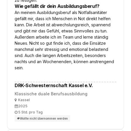
zu festigen.
Wie gefällt dir dein Ausbildungsberuf?
An meinem Ausbildungsberuf als Notfallsanitäter
gefällt mir, dass ich Menschen in Not direkt helfen
kann. Die Arbeit ist abwechslungsreich, spannend
und gibt mir das Gefühl, etwas Sinnvolles zu tun.
Außerdem arbeite ich im Team und lerne ständig
Neues. Nicht so gut finde ich, dass die Einsätze
manchmal sehr stressig und emotional belastend
sind. Auch die langen Arbeitszeiten, besonders
nachts und an Wochenenden, können anstrengend
sein.
DRK-Schwesternschaft Kassel e.V.
Klassische duale Berufsausbildung
Ort
Kassel
Ausbildungsbeginn
2025
Arbeitszeit
5 Std. pro Tag
Wollte nicht übernommen werden