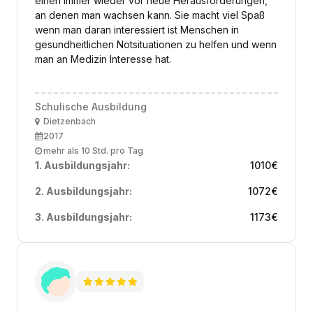
einen immer wieder vor neue Herausforderungen,
an denen man wachsen kann. Sie macht viel Spaß
wenn man daran interessiert ist Menschen in
gesundheitlichen Notsituationen zu helfen und wenn
man an Medizin Interesse hat.
Schulische Ausbildung
Ort
Dietzenbach
Ausbildungsbeginn
2017
Arbeitszeit
mehr als 10 Std. pro Tag
1. Ausbildungsjahr:
1010
€
2. Ausbildungsjahr:
1072
€
3. Ausbildungsjahr:
1173
€