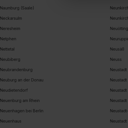
Einwilligung zur Platzierung
Naumburg (Saale)
Neunkirc
umfasst hierbei die Einwillig
Neckarsulm
Neunkirc
verfügen über kein angemess
jederzeit mit Wirkung für di
Neresheim
Neuöttin
„Datenschutz-Einstellungen“ 
Netphen
Neuruppi
„Details zeigen“. Weitere In
Nettetal
Neusäß
Neubiberg
Neuss
Neubrandenburg
Neustadt
Neuburg an der Donau
Neustadt
Neudietendorf
Neustadt
Neuenburg am Rhein
Neustadt
Neuenhagen bei Berlin
Neustadt
Neuenhaus
Neustadt