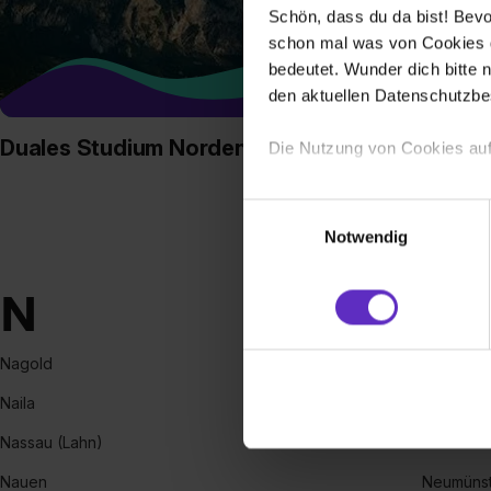
Schön, dass du da bist! Bevor
schon mal was von Cookies ge
bedeutet. Wunder dich bitte n
den aktuellen Datenschutzb
Duales Studium Norden
Duale
Die Nutzung von Cookies auf
Wir verwenden Cookies zur t
Einwilligungsauswahl
Webseite getroffenen Einstel
Notwendig
(„Statistiken“), um Informat
und Analysen weiterzugeben 
N
Partner führen diese Informa
sie im Rahmen deiner Nutzun
dem Setzen der Cookies und
Nagold
Neukirch
zu. . In diesem Fall sowie b
Naila
Neukirch/
einverstanden, dass dir nach
erforderliche personenbezoge
Nassau (Lahn)
Neumarkt
Erlaubnis hierfür kannst du a
Nauen
Neumünst
Verwendungszwecke zulassen,