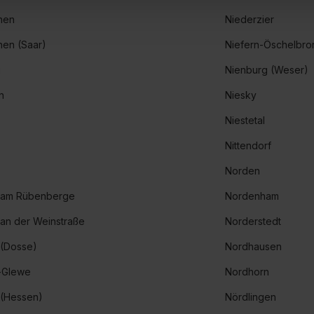
 von Cookies der Kategorien „Präferenzen“, „Statistiken“ und „So
hen
Niederzier
ung zur Übermittlung deiner Daten in die USA (Art. 49 Abs. 1 S. 
hen (Saar)
Niefern-Öschelbro
enes Datenschutzniveau (EuGH – Schrems II). Du kannst die von 
e Zukunft ganz oder teilweise über unsere Datenschutzerklärung 
g
Nienburg (Weser)
widerrufen. Weitere Informationen zu den einzelnen Cookies find
n
Niesky
formationen:
Datenschutzerklärung
,
Impressum
.
Niestetal
Nittendorf
Norden
 am Rübenberge
Nordenham
 an der Weinstraße
Norderstedt
 (Dosse)
Nordhausen
-Glewe
Nordhorn
 (Hessen)
Nördlingen