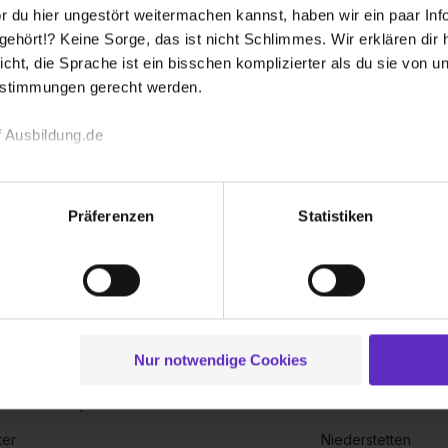
 du hier ungestört weitermachen kannst, haben wir ein paar Infos
hört!? Keine Sorge, das ist nicht Schlimmes. Wir erklären dir hi
icht, die Sprache ist ein bisschen komplizierter als du sie von 
estimmungen gerecht werden.
s Studium Nordhorn
Duales Stud
 Ausbildung.de
echnischen Funktion unserer Webseite („Notwendig“), um von di
lungen zu speichern ( „Präferenzen“), die Zugriffe auf unsere We
Präferenzen
Statistiken
ionen zu deiner Verwendung unserer Website an unsere Partner f
und um Inhalte und Anzeigen zu personalisieren („Social Media 
tionen möglicherweise mit weiteren Daten zusammen, die du ihnen
g der Dienste gesammelt haben. Durch Klick auf den Button „C
 der Datenverarbeitung für alle genannten Verwendungszweck
en-Vluyn
Niederkassel
ei der separaten Aktivierung von „Social Media und Marketing“ bi
Nur notwendige Cookies
Lausitz
Niedernhall
 Setzen der Cookies externe Inhalte (z.B. Videos oder Posts) an
ne Daten an Social Media Dienste, ggfs. mit Sitz in den USA, üb
 in der Oberpfalz
Nieder-Olm
uch später noch im Einzelfall bei dem jeweiligen Inhalt erteilen. 
er
Niederstetten
 triff deine Auswahl über die Checkboxen und klick auf „Auswa