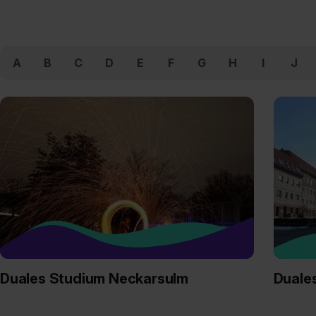
A
B
C
D
E
F
G
H
I
J
Duales Studium Neckarsulm
Duale