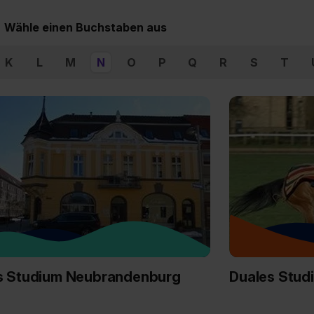
Wähle einen Buchstaben aus
K
L
M
N
O
P
Q
R
S
T
s Studium Neubrandenburg
Duales Stud