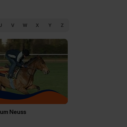
U
V
W
X
Y
Z
ium Neuss