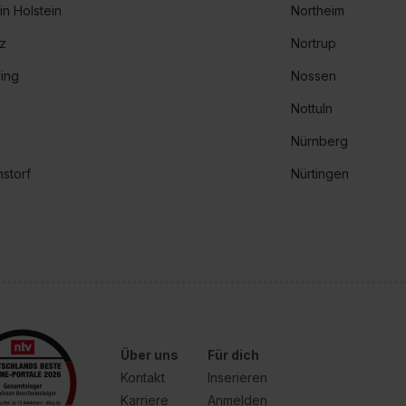
in Holstein
Northeim
tz
Nortrup
ing
Nossen
Nottuln
Nürnberg
storf
Nürtingen
Über uns
Für dich
Kontakt
Inserieren
Karriere
Anmelden