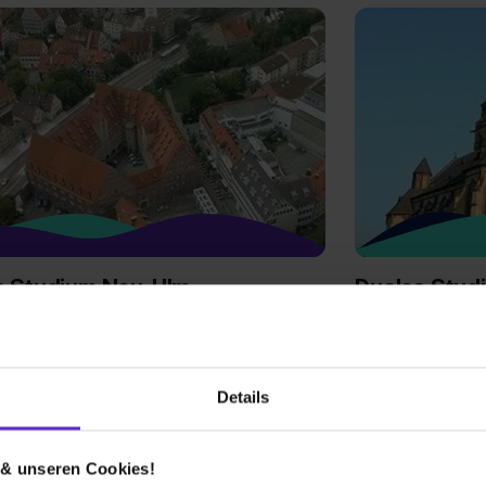
s Studium Neu-Ulm
Duales Stud
Details
 & unseren Cookies!