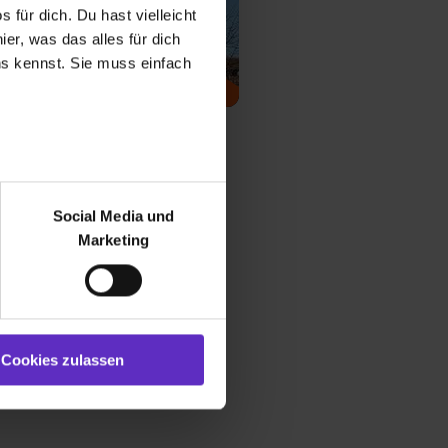
 für dich. Du hast vielleicht
er, was das alles für dich
uns kennst. Sie muss einfach
ium Nürnberg
r bei Benutzung der
bseite zu analysieren
Social Media und
ür soziale Medien, Werbung
Marketing
und Marketing“). Unsere
 bereitgestellt hast oder die
ookies zulassen“ stimmst du
e (ausgenommen „Notwendig“)
st du auch damit
Cookies zulassen
gezeigt und hierfür
ermittelt werden. Eine
Willst du nur bestimmte
hl erlauben“. Die