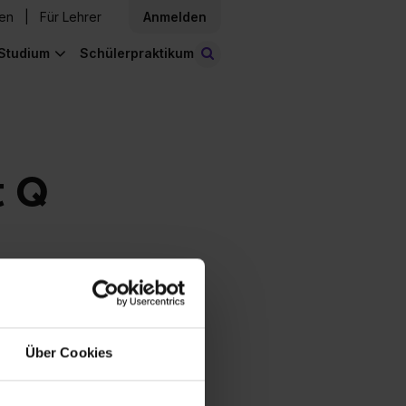
den
Für Lehrer
Anmelden
Studium
Schülerpraktikum
Stellen finden
t Q
Über Cookies