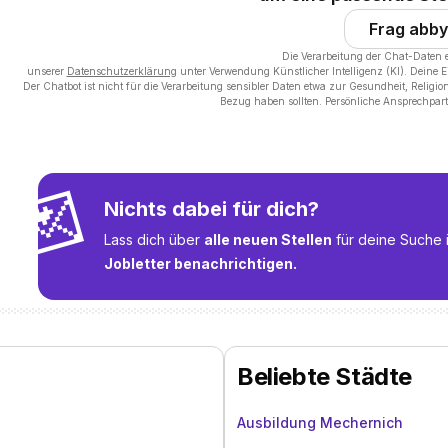
Frag abby
Die Verarbeitung der Chat-Daten 
unserer
Datenschutzerklärung
unter Verwendung Künstlicher Intelligenz (KI). Deine 
Der Chatbot ist nicht für die Verarbeitung sensibler Daten etwa zur Gesundheit, Religi
Bezug haben sollten. Persönliche Ansprechpart
💌
Nichts dabei für dich?
Lass dich über
alle neuen Stellen
für deine Suche 
Jobletter benachrichtigen.
Beliebte Städte
Ausbildung Mechernich