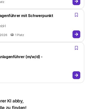
latz
lagenführer mit Schwerpunkt
GmbH
.2026
1
Platz
nlagenführer (m/w/d) -
rer KI abby,
le zu finden!