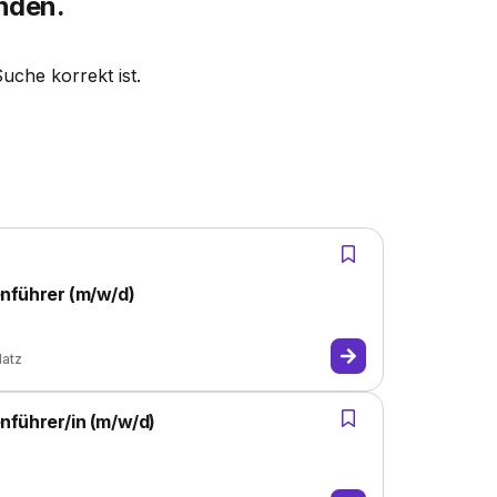
inden.
Suche korrekt ist.
nführer (m/w/d)
latz
nführer/in (m/w/d)