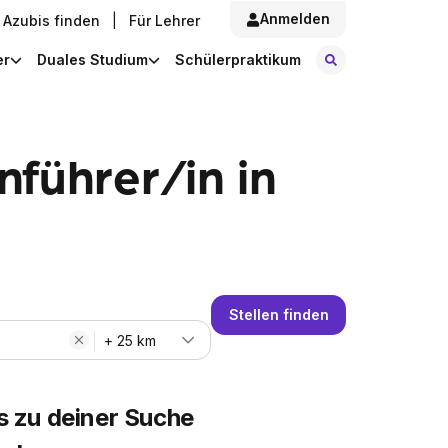
Anmelden
Azubis finden
|
Für Lehrer
Stellen finde
er
Duales Studium
Schülerpraktikum
führer/in in
Stellen finden
+ 25 km
s zu deiner Suche