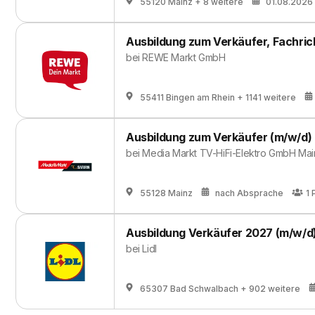
55120 Mainz
+ 8 weitere
01.08.2026
Ausbildung zum Verkäufer, Fachric
bei
REWE Markt GmbH
55411 Bingen am Rhein
+ 1141 weitere
Ausbildung zum Verkäufer (m/w/d)
bei
Media Markt TV-HiFi-Elektro GmbH Mai
55128 Mainz
nach Absprache
1
Ausbildung Verkäufer 2027 (m/w/d
bei
Lidl
65307 Bad Schwalbach
+ 902 weitere