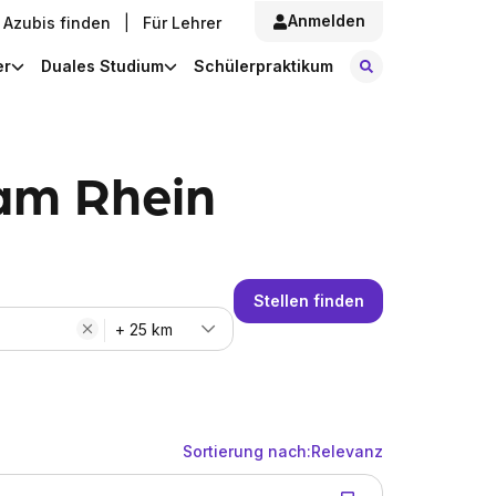
Anmelden
Azubis finden
|
Für Lehrer
Stellen finde
er
Duales Studium
Schülerpraktikum
 am Rhein
Stellen finden
+ 25 km
Sortierung nach:
Relevanz