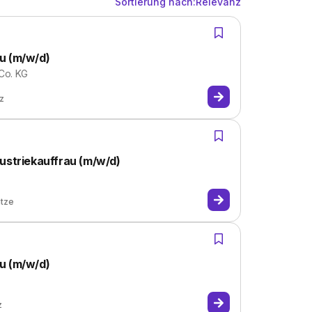
Sortierung nach:
Relevanz
u (m/w/d)
 Co. KG
tz
ustriekauffrau (m/w/d)
ätze
u (m/w/d)
z