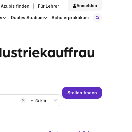
Anmelden
Azubis finden
|
Für Lehrer
Stellen finde
er
Duales Studium
Schülerpraktikum
ustriekauffrau
Stellen finden
+ 25 km