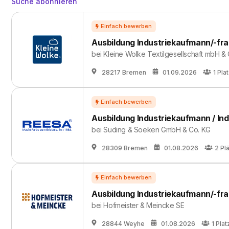
Suche abonnieren
Ausbildung Industriekaufmann/-fra
bei
Kleine Wolke Textilgesellschaft mbH &
28217 Bremen
01.09.2026
1
Pla
Ausbildung Industriekaufmann / Ind
bei
Suding & Soeken GmbH & Co. KG
28309 Bremen
01.08.2026
2
Pl
Ausbildung Industriekaufmann/-fra
bei
Hofmeister & Meincke SE
28844 Weyhe
01.08.2026
1
Plat