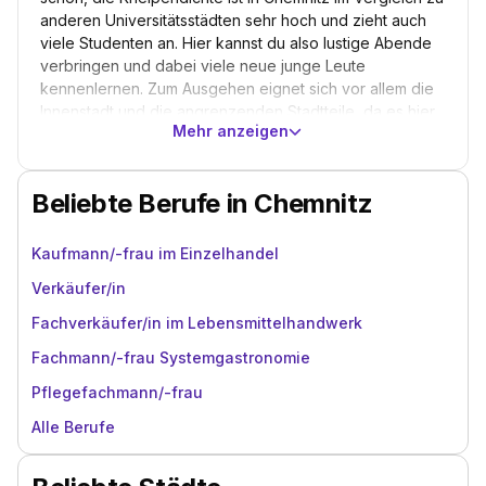
anderen Universitätsstädten sehr hoch und zieht auch
viele Studenten an. Hier kannst du also lustige Abende
verbringen und dabei viele neue junge Leute
kennenlernen. Zum Ausgehen eignet sich vor allem die
Innenstadt und die angrenzenden Stadtteile, da es hier
Mehr anzeigen
die meisten Kneipen, Bars und Diskotheken gibt. Wenn
du während deiner Ausbildung im Sommer ein paar
Tage frei hast, dann solltest du zum splash!-Festival,
Beliebte Berufe in Chemnitz
dem größten Hip-Hop und Reggae-Festival Europas
gehen und eine Runde abrocken. ;-)
Kaufmann/-frau im Einzelhandel
Verkäufer/in
Fachverkäufer/in im Lebensmittelhandwerk
Fachmann/-frau Systemgastronomie
Pflegefachmann/-frau
Alle Berufe