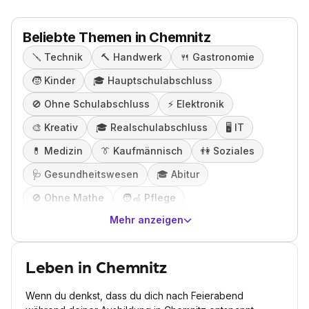
Beliebte Themen in Chemnitz
🪛
Technik
🔨
Handwerk
🍴
Gastronomie
🧒
Kinder
🎓️
Hauptschulabschluss
🚫
Ohne Schulabschluss
⚡️
Elektronik
🎨
Kreativ
🎓️
Realschulabschluss
🖥️
IT
💊
Medizin
👔
Kaufmännisch
👫
Soziales
🩺
Gesundheitswesen
🎓️
Abitur
🚫
Ohne Mathe
🧑‍🦽
Pflege
Mehr anzeigen
Leben in Chemnitz
Wenn du denkst, dass du dich nach Feierabend