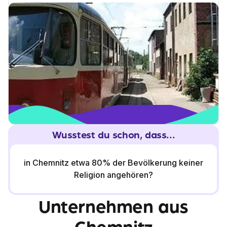
Kaufhäuser, wie Peek & Cloppenburg, und große
Einkaufszentren, wie das Chemnitz Center. Für eine
Ausbildung in der Telekommunikationsbranche solltest du
dich auf den Weg zur Deutschen Telekom machen und
einen kaufmännischen oder technischen Beruf erlernen.
Wusstest du schon, dass...
in Chemnitz etwa 80% der Bevölkerung keiner
Religion angehören?
Unternehmen aus
Chemnitz